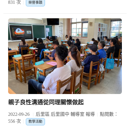
831 次
榮譽事蹟
親子良性溝通從同理關懷做起
2022-09-26
后里區 后里國中 輔導室 報導
點閱數：
556 次
教學活動