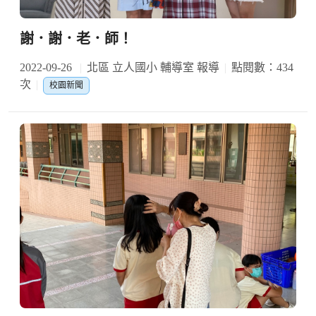
謝．謝．老．師！
2022-09-26
北區 立人國小 輔導室 報導
點閱數：434
次
校園新聞