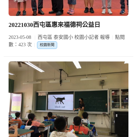
20221030西屯區惠來福德祠公益日
2023-05-08
西屯區 泰安國小 校園小記者 報導
點閱
數：423 次
校園新聞