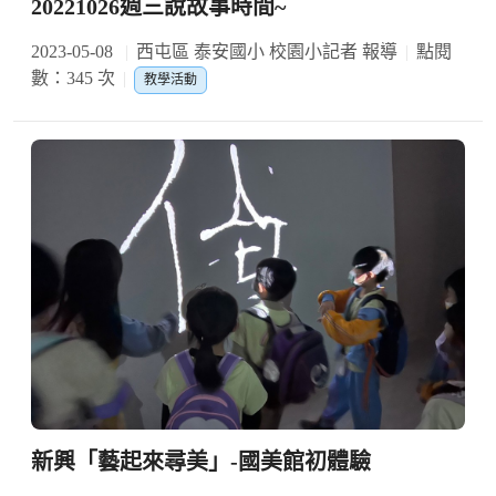
20221026週三說故事時間~
2023-05-08
西屯區 泰安國小 校園小記者 報導
點閱
數：345 次
教學活動
新興「藝起來尋美」-國美館初體驗