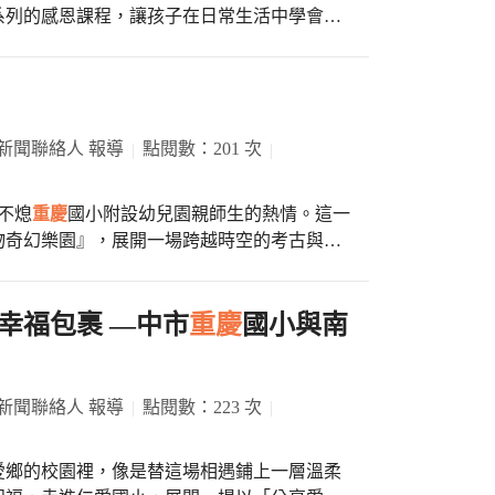
身旁說悄悄話、互相給對方三個親親(左、右
系列的感恩課程，讓孩子在日常生活中學會珍
示學校一直非常注重孩子的英語學習及拓展其
容開心自拍留下回憶，也有家長感動地緊抱孩
。 活動當日上午，由孩子們
重慶
孩子量身打造的，在成果展演中孩子紮
孩子們伴隨音樂舞動身體，並用稚嫩的聲音大
更增強了孩子的自信心。 最美的成果獻給
少有機會停下來好好擁抱孩子，今天收到花和
一位家長臉上都洋溢著幸福的笑容。校長劉美
家長。
容，學校安排『小手拼出愛』的 DIY 環節，
過感恩道愛，讓孩子學會表達、把愛說出口，
間的情感連結，感謝親師生共同營造溫暖學習
新聞聯絡人 報導
點閱數：201 次
子們一同到各班
也讓家長在忙碌生活中重新感受到親子陪伴的
：蝶谷巴特帆布袋 DIY活動」，在老師的引
澆不熄
重慶
國小附設幼兒園親師生的熱情。這一
風景。
家長細心地剪裁圖案、塗抹專用膠，將平凡的
物奇幻樂園』，展開一場跨越時空的考古與生
不僅是一項手工藝，更是一次難得的深度陪伴
原定的戶外體能遊戲被迫調整，但在老師與領
有一場驚喜連連、收穫滿滿的校外教學。 靈
QRcode連結，家長看著手機影片裡孩子們愛
教育的核心目的在於推動環境生態導覽與生命
幸福包裹 —中市
重慶
國小與南
也愛你哦！」 家長與孩子們紛紛在海報前合
古生物造景，讓孩子們彷彿置身於史前時代。
卡或 Google Map 評論分享，將這份節日的溫
與體能活動無法按原計畫進行。校方隨即啟動
的模式，將活動移至室內場館，確保教學品質
新聞聯絡人 報導
點閱數：223 次
，孩子們發揮想像力與創造力，創作自己的作
愛鄉的校園裡，像是替這場相遇鋪上一層溫柔
，在遊戲中複習數學邏輯，現場驚呼聲與歡笑