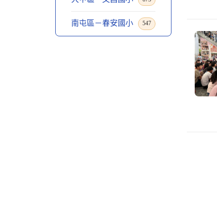
南屯區－春安國小
547