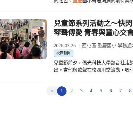
的底色。
重慶
國小帶著滿滿的期待與
聲此起彼落；室內遊戲機體驗，包含
幸福」為主軸
戲，讓孩子們在雨天也有精彩好玩的體能遊戲。 團康高潮：恐龍
小小心意。孩子們親手包裝的小禮物
朋友興奮的莫過於團康活動。在老師
痕、每一條緞帶，都是孩子們用心想
兒童節系列活動之～快閃
賽遊戲，閉上眼睛跟著音樂踏步，能
答案。當這些禮物一一送到仁愛國小
『恐龍跑跑』競賽，運用手臂的力量
琴聲傳愛 青春與童心交
的山風也變得溫暖起來。 仁愛國小則以熱情而深厚的文化底蘊迎接遠道而來的朋
勵。 雖然下雨室內活動空間受限，孩子們依舊活力滿滿，認真參與遊戲，贏得了許
友。由賽德克族與泰雅族文化融合而
多豐富的獎品與禮物，「我得到很多
2026-03-26
西屯區 重慶國小 學務處
孩子們踏著節奏、揮動雙臂，舞步裡
興奮地展示手裡的獎品，每個人臉上
校園新聞
不只是表演，更是一堂活生生的文化
兒童節前夕，僑光科技大學熱音社走
中，感受山林民族的智慧與生命力。 現場快門聲此起彼落，照片與影片記錄下孩子
出。吉他與歌聲在校園川堂流動，吸
們交換笑容、牽起彼此手的瞬間。這
感染力的歡樂氛圍。 熱音
段關於「被接住、被祝福、也學會祝福他人」的重要
廣受孩子們歡迎的流行歌曲：「勢在
參訪，更是一場情感的流動。
重慶
國
«
1
2
3
4
5
6
7
8
起，原本在操場奔跑、在教室休息的
量的價值——讓孩子在真實的互動中
場，喝著節奏引吭高歌，忘我的拍手
便不再只是口號，而是在孩子心中悄悄發芽的種子。 在感
表演在全場師生的歡樂的掌聲中圓滿落幕。 劉美芬校長表示：「音樂是
山城的幸福包裹，已悄然送達，也將
梁，今天的大哥哥大姊姊用行動示範
這樣的相遇，比一堂課更深刻，會在孩子心中留
社長蘇宣亦表示：「感謝學校提供表