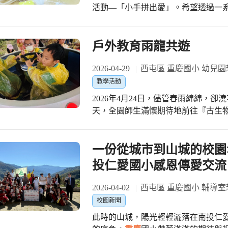
的、緊緊的擁抱。有的孩子依偎在媽媽
活動—「小手拼出愛」。希望透過一
感、覺得非常開心。劉美芬校長則表
臉頰和額頭)，有的家庭露出幸福的笑
惜家人的付出，並勇敢表達對母親與家長們的滿滿心意
國際視野，校訂課程更是全校教師為
子。 501馬祥榛分享：「雖然有點害羞，但看到媽媽笑，我覺得很值得。」102的家
唱跳律動『媽媽我愛你』拉開序幕，
實、豐富精采的演出不僅呈現學習成效
長則感性表示：「平常生活忙碌，很
聲唱出對媽媽、家人的愛，在場的每
戶外教育雨龍共遊
您，最好的表演獻給
重慶
國小每一位
聽到『我愛您』時，好感動。」 美芬校長表示：「教育除了知識學習，更重要的是
芬表示：「溫馨可愛的表演讓人為之動
培養孩子感恩與關懷的能力。希望透
正是希望透過指尖的互動，加深親子
2026-04-29
西屯區 重慶國小 幼兒園
也讓家人之間的情感更加靠近。」 母親節活動結合生命教育、家庭教育與情意教
環境的努力，也祝福各位家長母親節快樂！」 表演結束，家長和孩
教學活動
育，不僅讓學生學習表達愛與感謝，
教室，參與本活動的核心「小手拼出愛
2026年4月24日，儘管春雨綿綿，卻
溫暖，讓愛與關懷成為校園中最美的
導下，親子共同發揮創意，孩子們與
天，全園師生滿懷期待地前往『古生
帆布袋點綴成獨一無二的藝術品，這
態探索之旅。雖然天公不作美，導致
時光。 各班教室內也設置了充滿溫馨氛圍的海報牆，海報上有孩子們的手作卡片，
隊們的靈活調度與應變下，孩子們依然
以及對媽媽、家人表達感謝和愛的影片
活應變：室內方案同樣精彩 本次戶外
一份從城市到山城的校園
的告白，感動地抱著孩子說到：「媽媽
教育。樂園內栩栩如生的恐龍模型與
投仁愛國小感恩傳愛交流
影留念，也透過社群平台 Facebook 打
然而，突如其來的大雨使得戶外遊戲
情從校園擴散至鄰里網絡。
備案，採取「六班輪流、分區體驗」
2026-04-02
西屯區 重慶國小 輔導室
不打折。 多元活動：手作與科技的激盪 室內活動內容豐富多元，完美結合手眼協調
校園新聞
與邏輯思考，有好玩的創意手作DIY
此時的山城，陽光輕輕灑落在南投仁
品；數字賓果遊戲，透過有趣的競賽