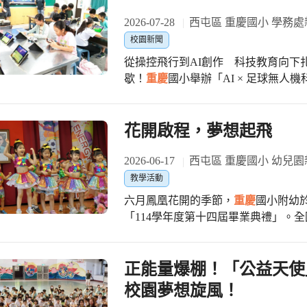
2026-07-28
西屯區 重慶國小 學務處
校園新聞
從操控飛行到AI創作 科技教育向下扎根、培育未來
歇！
重慶
國小舉辦「AI × 足球無
模擬操控、實機飛行，到運用AI設計
起飛與進球中，開啟探索未來科技的大門。 課程首先由足球無人機的基
行安全觀念揭開序幕，學生完成三階
花開啟程，夢想起飛
操控技巧，建立正確飛行觀念。下午
到翻滾等飛行技巧，學生在教練指導
2026-06-17
西屯區 重慶國小 幼兒園
與掌聲不斷。 第二天課程再升級，結合生成式AI應用，學生運用 Gemini Canvas 設
教學活動
計無人機模擬飛行互動式網頁遊戲，並
六月鳳凰花開的季節，
重慶
國小附幼
式設計的魅力，也培養邏輯思考與解
「114學年度第十四屆畢業典禮」。
機分組競賽，學生化身小小飛手，在
人生中第一個重要里程碑。現場氣氛溫馨
充分展現科技、創意與合作精神 陳平昇同學分享：「第一次知道AI也能幫助設計遊
「畢業生校園巡禮」揭開序幕，在老
戲，看到自己完成的作品可以操作，
視熟悉的校園角落，在家長與在校生
正能量爆棚！「公益天使
無人機不只考驗技術，更需要團隊合作，每
業生邁著自信的步伐步入會場，而在
校園夢想旋風！
芬表示，AI已成為未來世界的重要語
演，以純真可愛的舞步，為大班的哥哥姊姊送上