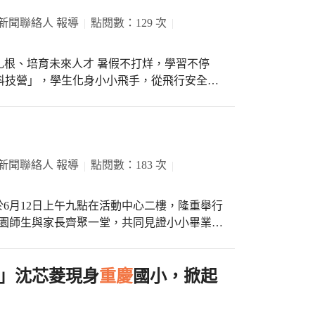
新聞聯絡人 報導
點閱數：129 次
人才 暑假不打烊，學習不停
人機科技營」，學生化身小小飛手，從飛行安全、
互動遊戲，再挑戰足球無人機競賽，在一次次
本原理與飛
段安全測驗認證後，透過飛行模擬器反覆練習
則進行實機操作，從起飛、降落、懸停、旋轉
下逐步克服緊張，成功駕馭無人機，現場驚呼
新聞聯絡人 報導
點閱數：183 次
相互試玩、除錯與優化作品，體驗AI輔助程
於6月12日上午九點在活動中心二樓，隆重舉行
決問題能力。下午則展開最受期待的足球無人
全園師生與家長齊聚一堂，共同見證小小畢業生
團隊合作與戰術運用中完成一場場精彩對決，
感人，交織著歡笑與不捨的淚水。 活動由
師的帶領下，最後一次以幼兒園學生的身份巡
真的很有成就感。」張芯樂同學則說：「足球
熱烈的掌聲與歡呼聲中，藍天班和彩虹班的畢
」沈芯菱現身
重慶
國小，掀起
一次成功進球都令人興奮。」 校長劉美
校生太陽班與白雲班帶來活力四射的精彩表
言，教育不能只教孩子使用科技，更要培養創
最誠摯的祝福。 接著頒發畢業證