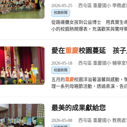
新思考、跨域整合與解決問題的能力
書，看著台上蛻變成熟的孩子們，校
2026-05-25
西屯區 重慶國小 學務處
機、AI與程式設計等課程，讓孩子在
長、同學的分離。看著大家從剛入園
校園新聞
迎向智慧時代累積關鍵競爭力。 一架架無人機緩緩升空，不僅飛越球場，更承載著
裡，學校感到無比驕傲。希望
重慶
附
孩子的夢想與未來。
重慶
國小正以創
康平安、喜樂學習，帶著在這裡培養的
的世界。
小的校園熱鬧爆表，充滿歡笑與驚呼
禮，學校頒發多項獎項和榮譽，肯定
獎」的青年公益家——沈芯菱老師蒞
班與藍天班輪番上陣，唱出夢想、舞
想發光」為題，把自身從「路邊攤女
彩。 典禮來到尾聲「謝師禮」，畢業生們手捧鮮花獻給朝夕相處的老師，感謝老師
接地氣、好玩有趣的互動，帶領全校
愛在
重慶
校園蔓延 孩子
的教導與照顧，並和老師深深的擁抱
生從「心」出發，以同理心去「看見」社會的需要。 沈芯
我，陪我玩學習區，教我畫畫和跳舞
的親和力，瞬間收服全場。她幽默地
2026-05-18
西屯區 重慶國小 輔導室
回來看老師！」不少師生與家長紛紛
功課的童年往事。看著台下睜大眼睛
校園新聞
全體師生這幾年來的用心。學校營造
是運氣，而是勇氣！」一席話讓小朋友們眼神閃閃發光
業證書的那一刻，眼眶真的忍不住泛
五月的
重慶
校園洋溢著溫馨與感動，
不一定要多偉大，只要「從心開始」
得獨立勇敢，讓我們做家長的既欣慰又放心。」 最後，全體大班
理一系列母親節活動，透過表演、告
心去愛人。她更鼓勵大家：「真正的
業歌曲《手牽手》，在稚嫩卻真摯的
讓家長看見孩子成長的美好模樣。 首先由附設幼兒園「小手拼出愛」母親節感恩活
付出」。接著在打電話給家人說「我
一點半圓滿禮成，也為這段幼兒園的
動揭開序幕，孩子們以〈媽媽我愛你
情點燃之後，大家都踴躍舉手爭取撥
場充滿幸福氛圍。隨後進行「蝶谷巴特
最美的成果獻給您
到最高點！ 王宸陞同學對「運氣會越用越少，勇氣會越用越多」特別有感，正如他
同創作專屬作品，在陪伴互動中留下
參加舞獅社團，下定決心就要勇敢實
很少能這樣靜下心陪孩子完成作品，
2026-05-08
西屯區 重慶國小 教務處
人，而是幫助多少人」，讓他對成功有更深刻的體認。 