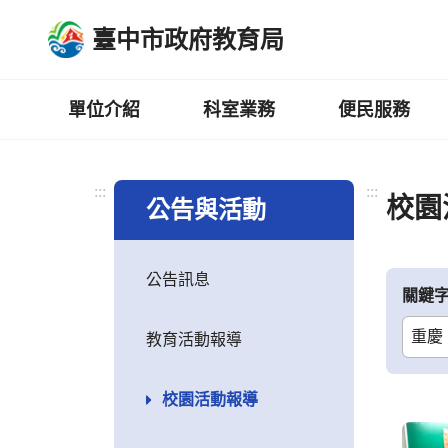
跳
臺中市政府教育局
到
主
要
內
單位介紹
科室業務
便民服務
容
區
:::
:::
校園
公告與活動
公告訊息
關鍵
教育活動報導
校園活動報導