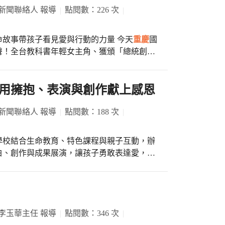
。學校持續推動科技教育向下扎根，透過無人
長劉美芬表示：「這是孩子們第一次面對與師
新聞聯絡人 報導
點閱數：226 次
探索中培養科技素養，在實作中建立自信，為
時的懵懂哭鬧，到今天能自信滿滿地站在這
幼的每一位畢業生，在未來的國小階段都能健
新教育為翅膀，陪伴每位孩子勇敢飛向更寬廣
從路邊攤女孩到公益博士 用真實生命故事帶孩子看見愛與行動的力量 今天
重慶
國
勇氣，勇敢探索新世界！」 隨後進行頒獎典
聲！全台教科書年輕女主角、獲頒「總統創新
幼兒卓越的表現。畢業生們也毫不怯場，彩虹
臨
重慶
國小專題分享。她以「從芯開始，讓夢
出希望，優美的律動與亮眼的表現贏得滿堂
兒」逆轉人生並投入公益的動人故事，變成超
師生進行一場溫暖的心靈大冒險。鼓勵現場師
用擁抱、表演與創作獻上感恩
，孩子們依依不捨地說：「謝謝老師每天抱抱
菱博士一上台就展現無比
。我會很想念老師和同學，以後讀一年級還要
分享自己小時候在菜市場長大、趴在路邊攤寫
新聞聯絡人 報導
點閱數：188 次
拭淚，家長也感動表示：「真的很感謝幼兒園
的孩子們，她提到「老天給我們最大的禮物不
了這麼溫馨難忘的畢業氛圍，看到孩子領到畢
。 芯菱姊姊鼓勵大家，夢想
紅。孩子在這裡不僅學會了分享與貼心，也變
學校結合生命教育、特色課程與親子互動，辦
找到熱愛的事，就能看見別人的需要，用同理
畢業生齊聲合唱畢
白、創作與成果展演，讓孩子勇敢表達愛，也
富有，不是擁有多少財富，而是有多少能力去
歌聲中，
重慶
國小附幼第十四屆畢業典禮於十
愛你」的階段，一開始孩子們還有點羞澀，熱
美好時光畫下完美的句點。
〉唱跳演出，用稚嫩歌聲向家人傳遞愛意，現
打電話給家人的機會，現場氣氛的溫馨互動達
帆布袋 DIY」親子手作活動，家長與孩子共
珍貴回憶。媽咪感動表示：「平常工作忙碌，
現夢想。陳以樂同學表示「成功不是打敗多少
看著孩子說『媽媽辛苦了』，真的很感動。」
李玉華主任 報導
點閱數：346 次
校長劉美芬在活動尾聲感動