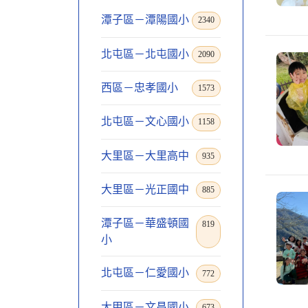
潭子區－潭陽國小
2340
北屯區－北屯國小
2090
西區－忠孝國小
1573
北屯區－文心國小
1158
大里區－大里高中
935
大里區－光正國中
885
潭子區－華盛頓國
819
小
北屯區－仁愛國小
772
大甲區－文昌國小
673