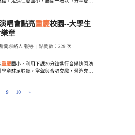
祝福，走進仁愛國小，展開一場以「分享愛與
投籃機、跳舞機與深受好評的『打地鼠』遊
的校際交流活動。 最動人的畫面，來自
重慶
國小四年級孩子們手中的
跑跑大爭霸 最令小
或許不大，卻裝滿了祝福與惦記。每一個摺
的帶領下，孩子們分組進行『原地踏步』的競
像「如果是我收到，會不會感到幸福」的真誠
演唱會點亮
重慶
校園--大學生
保持在原地的幼兒獲勝，緊接著是充滿動感的
學生手中時，孩子們眼神裡閃爍的光，讓寒冷
，成功讓恐龍駕車到終點的幼兒就能贏得獎
會樂章
成的傳統舞蹈，在湖光山色旁的廣場上展開。
獎品哦！今天好好玩，我們好開心！」孩子們
新聞聯絡人 報導
點閱數：229 次
是祖先的故事，也是對來賓最真誠的歡迎。這
都洋溢著滿足的笑容。
課，讓
重慶
國小師生與家長會，在節奏與歌聲
進
重慶
國小，利用下課20分鐘進行音樂快閃演
引學童駐足聆聽，掌聲與合唱交織，營造充滿
些珍貴的影像，將成為孩子們成長記憶中，一
社的成員將熱情的樂音帶進
重慶
國小的校園，特別挑選了
篇章。 這次交流，不只是一次
必行」及「幸福在歌唱」。當熟悉的音樂響
小與仁愛國小以行動實踐教育最柔軟卻最有力
9
10
»
重慶
寶貝們紛紛被吸引而來，圍繞在表演現
，學會感恩、分享與關懷。當愛被傳遞，幸福
合唱，現場氣氛溫馨而熱烈！最後，整場快閃
恩的時節，這份從城市到
最溫暖的橋
在孩子們的生命裡，持續溫暖地成長。
熱情與投入，讓孩子看見學習的另一種可能。
下久遠的迴響。」 僑光科大熱音社
演的機會，小學生的捧場，熱情的回應，是最