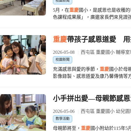
大班小朋友也開心分享：「我做的袋子
校園新聞
表示，沈芯菱老師的生命敘事是活生
外，學校也辦理「愛的祝福與告白」
5月，在
重慶
國小，是感恩也是收穫的
講座，以真實的生命詮釋說故事，就
出對家人的愛。活動現場播放影片時
色課程成果展」，廣邀家長們來見證
與希望」。讓
重慶
國小的寶貝們學會
我」讓不少家長紅了眼眶。學生們也
外，更有各班英語歌曲、雙語戲劇、
敢追夢，大聲說愛、學會付出，用知
摯的情感。五年級馬同學分享：「平
演，就是
重慶
的孩子們獻給家長們最
開心，我覺得很值得。」 同時，學校舉辦「特色課程成果展」，展現雙語教育、閱
國際教育及閱讀教育課程的成果，國
重慶
帶孩子感恩道愛 用
讀教育與國際教育成果。除了靜態作
規畫課程作品、「國教署雙語生活化
品德武術等精彩演出，孩子們自信站
阿布山公立學校(Mount Abu Publi
2026-05-08
西屯區 重慶國小 輔導室
親節禮物。六年級潘同學表示：「和
圖筆記王」海報，這是孩子們運用多
校園新聞
時很有成就感。」 美芬校長表示，教育不只是知識學習，更重要的是培養孩子感
紹，不僅呈現學習成果，也讓其他觀
充滿感恩與愛的季節，
重慶
國小於母
恩、表達與關懷他人的能力。希望透
點；另外還有育樂營作品展出，呈現孩
影像錄製、感恩道愛及康乃馨傳情等
成長，也讓幸福與溫暖持續在校園中
自行選擇學校自編英語歌謠集歌曲或
的愛與感謝。 我們邀請學生與家長共同錄製1分鐘內的告白與祝福影片，孩子們在
子們沉浸其中都不禁隨歌曲律動；六
鏡頭前真誠地說出平常不好意思開口
舞方式表演書籍內容，充滿創意的演
業，有人謝謝家人辛苦照顧生活起居
小手拼出愛—母親節感恩
也是本校特色課程之一，由外聘專業
愛您。」一句簡單卻真摯的話，是最珍貴的母親節禮物
拳，由緩慢而不疾不徐的運動規律中
孩子的告白影片，當熟悉的聲音與畫
2026-05-06
西屯區 重慶國小 幼兒園
果，練拳也練心。 六年級潘星宇同學
在家人陪伴下露出靦腆又幸福的笑容，現場氣
教學活動
益，感受到滿滿的成就感；蔡忻芮同
長會準備的康乃馨，親手送給媽媽或
母親節將至，
重慶
國小附幼於115年
驗，也增進很多表演技巧的學習，舞