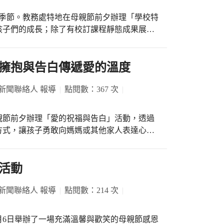
要送給媽媽，希望媽媽每天都開心。」 此
生精彩震憾的教科書。這場歡樂又充滿啟發的
活動，邀請學生錄製感恩影片，讓孩子勇敢說
季節。教務處特地在母親節前夕辦理「學校特
像一粒溫暖的種子，在每個孩子心中種下「愛
，一句「媽媽我愛您」、「謝謝您每天陪伴
孩子們的成長；除了有校訂課程靜態成果展之
愛的行動力，未來在學習路上更堅定自信，勇
親手獻上康乃馨，透過擁抱與陪伴，傳遞最真
品德武術等動態表演。豐富精彩並生動的展
識與愛心讓自己的夢想閃閃發光！
常有點不好意思說愛媽媽，但看到媽媽笑得很
好的母親節禮物。 靜態成果展包含了本校校訂
際教育有配合主題課程的立體作品、外師設計
擁抱與告白傳遞愛的溫度
品展示外，各班也帶來英語歌曲、雙語戲劇及
校園暨姊妹校計畫」中，與印度德里夥伴學校
上舞台，將學習成果化為送給家長最特別的母
c School)交流作品海報等；閱讀教育則呈現了「閱
新聞聯絡人 報導
點閱數：367 次
同學一起準備戲劇雖然辛苦，但看到大家鼓掌
元閱讀理解策略深度閱讀之後呈現的書籍介
展的家長和同學們能夠瞭解各書籍內容及重
親節前夕辦理「愛的祝福與告白」活動，透過
過多元課程與活動，讓孩子在愛與陪伴中自信
子們的多元智能。 動態成果展則由每個班級
方式，讓孩子勇敢向媽媽或其他家人表達心中
傳遞。
是喜歡的英語歌曲，以唱跳歌舞方式呈現，孩
年級班級更是結合閱讀教育，以雙語戲劇、歌
的內心話，有人感謝媽媽每天陪伴自己寫作
出，讓孩子們笑聲連連，拍手叫好；品德武術
，也有孩子靦腆地對著鏡頭說出：「媽咪，我
活動
的武術教練帶領孩子們學習八段錦、八式太極
。 成果展活動開始，先播放
，達到安定凝神、增強體能及身心合一的效
面出現，不少家長感動得紅了眼眶，孩子們也
新聞聯絡人 報導
點閱數：214 次
表示在劇本寫作、製作道具過程中大家集思廣
氛既溫馨又令人動容。 學生手持由家
學則表示有機會在大舞台上演出是很好的體
像媽媽一樣照顧自己的家人，並獻上一個大大
5月6日舉辦了一場充滿溫馨與歡笑的母親節感恩
臺下小朋友熱情的回應，更讓她有很大的成就