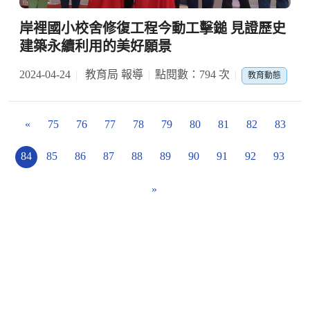
岸裡國小校舍修復工程今動工擊鎚 見證歷史
建築永續利用的美好願景
2024-04-24
教育局 報導
點閱數：794 次
教育動態
«
75
76
77
78
79
80
81
82
83
84
85
86
87
88
89
90
91
92
93
»