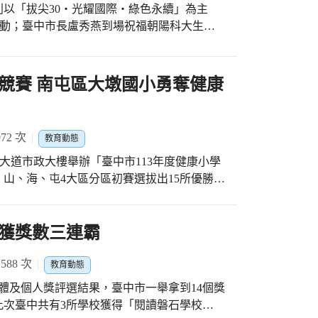
立創客教室，校內教學團隊逐步規劃STEAM
別以「拔尖30‧光耀國際‧綠色永續」為主
想藍圖。 此次獲表揚的優秀青年朱育瑩，自
列活動；臺中市長盧秀燕到場祝福朝陽科大生日
牌「3點1刻」，她看著父母打造品牌風靡國際
現獲國際肯定，是臺中之光。 盧市長表示，
挑戰的個性。在疫情期間，朱育瑩帶領團隊投
際交流的優質學校，在校長鄭道明的領航及全
沃爾瑪、歐洲Asia Express等大型通路，
效有目共睹，不但連續7年蟬聯THE英國泰晤
競賽 南屯區大墩國小勇奪健康
，其優秀表現獲評審一致推舉，將代表台臺中
大學永續排名，成為全台唯一進榜的私立科
會長吳桂森表示，救國團成立來的宗旨為「我
打造幸福優質校園，為臺中市也為國家培養更
青年參與不同領域的活動，可以拓展視野、培
0年的耕耘，積極推動國際化成果豐碩，全球姊
友們共同努力，正所謂我們為青年服務，青年
72 次
教育動態
生來朝陽就讀；除了禮聘國際級大師，朝陽科大
灣大道市政大樓舉辦「臺中市113年度健康小學
隊，名列全球前2%頂尖科學家，為培育優秀
山、海、屯4大區分區初賽選拔出15所優勝國
共好的環境，朝陽科大開設超過4,000門永續
後，競賽結果出爐，由南屯區大墩國小隊伍榮
綠能大學全球百大，致力永續不遺餘力。在大
」！清水區西寧國小、南屯區文山國小、烏日
遠赴非洲坦尚尼亞等地進行志願服務，協助興
頭家國小分別榮獲第二名至第六名佳績。 教
獲獎數三連霸
飲水環境，並關懷失依兒童，服務人次高達2萬
學生的衛生安全及身體健康，為鼓勵學生主動
落實聯合國永續發展目標，廣受國際肯定。 同
從今年3月19至22日，分別於南屯區文山國民
88 次
求，師生USR團隊輔導農民無毒種植，維護
教育動態
豐洲國民小學及梧棲區梧棲國民小學舉辦分區
動綠色經濟做出貢獻；同時建構北溝文化生態
團體及個人獎評選結果，臺中市一舉拿到14個獎
選拔出各區代表共計15所學校參與全市決賽。
共好，已連續3年榮獲天下USR大學公民獎私
此次臺中共有3所學校獲得「閱讀磐石學校
賽題目涵蓋健康體位、視力保健、口腔衛生、
鄭照新副市長、教育局蔣偉民局長、建設局陳大