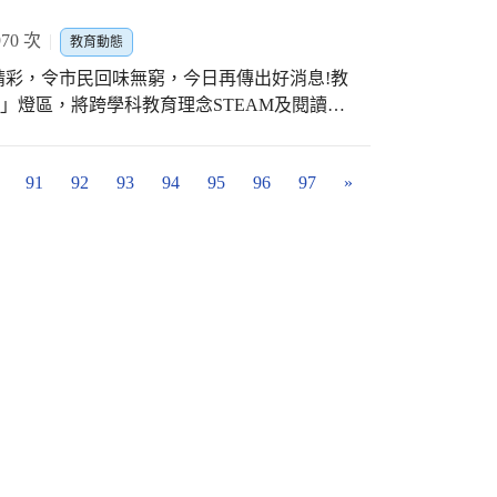
師在現場展示多場公開課，包括PBL創客、
70 次
教育動態
語體育、閩南語等，並通過「說、觀、議」課
市領域教學給予良
意精彩，令市民回味無窮，今日再傳出好消息!教
團本土語文領域召集人王俊孝表示，此次跨縣
賞燈趣」燈區，將跨學科教育理念STEAM及閱讀教
心得帶回雲林縣國民教育輔導團，並持續推動
esign Awards-Gold Winner)。 教育
的新視野。
r賞燈趣」燈區，不僅展覽期間廣受好評，近日更
91
92
93
94
95
96
97
»
 Awards)展覽與活動設計類金獎肯定，該獎項是由
彰室內、建築、產品和包裝設計領域的創意人才及
designawards.com/winner-info.php?
幻傳送門】、【神奇魔法書】、【彩繪光
全球】、【築夢王國】等6個饒富童趣的大型燈
，七彩的幾何圖案；其中令人印象最為深刻的
境栩栩如生，讓燈區的每個角落看起來都像一
話世界。 教育局進一步指出，
榮獲法國設計金獎-(展覽活動設計類)肯定，代表
素成功結合了燈區設計，除了生動地呈現獨特的
心價值觀與理念，這是運用軟實力讓世界看見