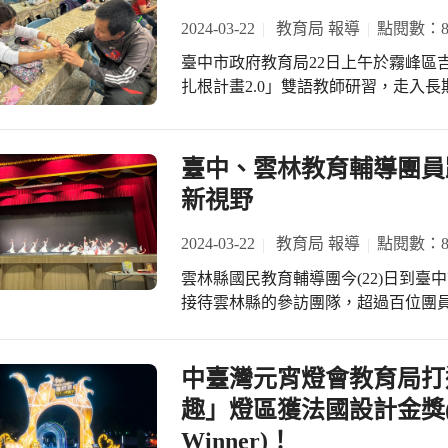
理學取向輔導家長團體，具有成效。
思考力、深究組織力、反省實踐力」，邁向終
最終雙十以3: 0擊退新園國中，收
2024-03-22
教育局 報導
點閱數：8
與結合資訊載具融入，並設計素養導向
大楊國小校長陳盈達表示，學校以「
出，雙十開賽迄今預、複賽打出全勝
學上建構課程系統圖並結合課程架構，達成跨域學
「跨領域走讀家鄉」主題課程培養學子用閱讀
臺中市政府教育局22日上午於霧峰區
孩們充份展現出求勝的企圖心，以全
婷教師自編教材配合不同學生學習需
力、Examine分析力、Progress行動力
扎根計畫2.0」雙語教師研習，走入
優勢，在教練黃淑慧、侯雅惠、羅儀璟指
計前往澳洲進行國際學校參訪研究外
及手做教具等多元形式課程，培養教
次四連霸，本次雖無緣晉級冠軍戰，
計畫，能為本市國際教育發展推展出
力，並帶回校園教學用雙語推動環境教
巾幗英雄。感謝教練團、學校師長及
有世界觀。 霧峰區僑榮國小鍾麗文教師發展密室解謎遊戲模組及藝「數」校園~生
教育與國際交流不遺餘力，本次活動
臺中、雲林教育輔導團員
支持。 教育局表示，非常感謝雙十
活藝「數」感課程，讓學生在思考與
的教案能力，未來帶領學生在雙語環境中，
最佳強力後盾，同時感謝臺中市體育
新視野
感。
出，臺中市政府教育局環境教育輔導團以
的基礎，藉以培育出優秀的運動選手
域生態」目標，設計出本次環境教育
費，培育基層選手、完善相關軟硬體
2024-03-22
教育局 報導
點閱數：8
帶入雙語教學的領域，後續亦將辦理第二階
體育。 高中排球決賽（HVL）接
雲林縣國民教育輔導團今(22)日到
解之臺中市野生動物保育學會講師，
晉級四強，將於4月12至14日開打
接待雲林縣的參訪團隊，超過百位團員共襄盛舉。 臺中市政
領角鴞、鳳頭蒼鷹、黃嘴角鴞、黑鳶
銷運動頻道），為臺中市豐原高商及東
美麗代表偕同國立臺中教育大學教育
觀察領角鴞巢箱的設置情形，深入淺
獲全國舞蹈比賽雙料特優舞蹈班，在現場帶來精
會救傷復原的領角鴞的野放活動。 研
市國教輔導團在教學專業上扮演著重要
中臺灣元宵燈會教育局打造的
何將領角鴞的環境教育知識帶回學校
專業成長及教師增能研習超過160場，
合雙語模式與他校進行交流，擴大學習層面。 教育局表示，研習中
趣」燈區獲法國設計金獎(Frenc
定位和專業發展，此次與雲林縣國教
「認識貓頭鷹」教學電子檔案，供教
Winner)！
思維，期待未來能有更多的交流與合作，
領角鴞的學生，也能有如身歷其境的