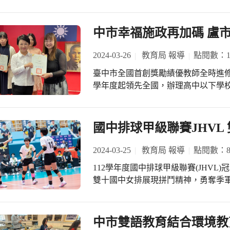
獎」、5位國中小教師榮獲「閱讀推手
性教育(含愛滋病防治)、菸(檳)害防
田局長及前副市長令狐榮達亦一同出席
獎」，成績相當亮眼。 教育局長蔣偉
題，以寓教於樂的形式讓學生透過遊
挹注資源提升學生的閱讀力，不僅成
中市幸福施政再加碼 盧
合作精神，帶動學生主動蒐集資料，
會議研擬閱讀政策方針外，更積極補
中。 教育局指出，決賽第一名隊伍獲頒獎
設立社區共讀站、提升愛閱家庭數、設置文
2024-03-26
教育局 報導
點閱數：10
頒獎狀1紙；第二名隊伍獲頒獎勵金(或等
「閱讀教育輔導團」為圖書教師精心
第三名隊伍獲頒獎勵金(或等值獎品)8
臺中市全國首創獎勵績優教師全時進修
提供到校輔導服務，讓閱讀教育深耕
鼓勵全市國小學生主動學習全面性、
學年度起領先全國，辦理高中以下學
局長感謝協助臺中市推動閱讀教育的
健觀念，盼健康促進扎根校園。
學績優教師，可至國內外進行一學期
努力的成果，值得肯定與喝采！ 教育局指出，此次獲得「閱讀磐石學校獎」的學校
名優秀教師帶職帶薪全時進修，今(26
包括石岡國中、光明國中、清水區大
長蔣偉民表示，臺中市自109學年度
國中排球甲級聯賽JHVL
泉國中老師鄭燕華、東峰國中主任張
究，至今已辦理四屆，每屆6名，今年
小校長柯志明、外埔區安定國小主任陳嘉慶等5人。 獲得「
線教學現場，不僅提升教育品質，更
2024-03-25
教育局 報導
點閱數：8
是安和國中愛閱圖書志工團隊、豐原
子受惠。 教育局指出，今年獲選的7
閱志工團隊、北屯區四張犁國小犁愛
112學年度國中排球甲級聯賽(JHVL
仁、學生及家長一致的肯定與推薦，
大甲分館等6個團體。 獲「閱讀磐石學校獎」的石岡國中校長廖玉枝分享，學校由
雙十國中女排展現拼鬥精神，勇奪季
創造小花圖文作文教學法，讓孩子更
校內教師社群自主研發「夢想DREA
及教育局蔣偉民局長祝賀之意，肯定
教學明確，分享學校，遍佈全國，且
ESDG永續教育為核心，融入跨學科
爭光。 雙十女排今日對決新園國中，第一局雙方打得難分難捨，互相緊咬，一路
在教學專業分享部分，已有相當成效
教育、國際教育、美感教育等特色，發展校本閱讀課程
鏖戰直到雙十率先搶下第一局勝利，
中市雙語教育結合環境教
至其他教學領域激發出更多素養學習體驗。 北區省三國小孫家羚教師引
長表示，學校以「整個城市都是圖書
攻模式，持續展現進攻火力，並憑藉