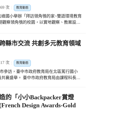
潭子區頭家國小孫潤庭教師自編音樂雙語教材
身學習的光明行動家。 獲獎的清水區
下本學年度季軍。 雙十國中林大欽校長指
69 次
活動內涵。 潭子區潭陽國小張美智教師在教
教育動態
課文本位」、「讀報教育」、「雙語閱讀」、
戰績，複賽七戰中就高達5場以直落三獲勝，女
習的效果。 大里區草湖國小蔡雅
STEPS五力(Sense理解力、Travel探索
吉峰國小舉辦「拜訪領角鴞的家~雙語環境教育
勝成績一路晉級到四強。雙十女孩雖沒有身高
求、能力與興趣，提供學生有效學習機會。預
、Synthesize多元力)體現自己的價值。
長期觀察領角鴞的校園，以實地觀察、教案設計
導下，曾在 103至106 學年期間取得隊史首
語的教育發展過程，希冀透過本次的研究進修
師設計環境教育議題融入雙語教學教案的能
雙十女孩的戰績有目共睹，排球女將是雙十的
更合宜更密切的國際接觸，讓孩子的視野更富
育。 教育局長蔣偉民表示，臺中市推動雙語
家長的辛勞，也特別感謝市政府及社會各界的
以雙語教師為參與對象，讓雙語教師建立跨域
跨縣市交流 共創多元教育領域
國中的師長、教練及家長們的長期付出，是
判讀過程中，培養生活中的「數」感與「美」
建立保護環境生態的概念。 教育局指
總會排球委員會積極培訓基層選手，奠定穩固
呼應聯合國永續發展目標(SDGs)「保育陸
，教育局會持續編列預算補助學校球隊培訓經
與雙語教育結合的跨域研習，將環境教育觀念
建設，也投入運動防護等資源，全力發展學校
17 次
教育動態
段協助學校進行相關教學。 當天負責講
著登場，豐原高商男排、東山高中女排兩隊皆
臺中市參訪，臺中市政府教育局在北區篤行國小
特別帶來向農業局申請在協會救傷暫時收容之
，請市民朋友一起觀看直播（民視台灣臺、名衍行
府教育局由課程科長蘇
及大冠鷲等鳥類，透過專業的解說，讓教師們
山高中小將們加油!
系主任賴志峰教授出席，篤行國小連續三年榮
出的說明野生動物的救傷流程，並參與經由學
采絕倫的表演。 教育局指出，各縣
習並邀請清水國小蔡志澤老師為學員講解，如
的角色，本市國教輔導團112學年度辦理教師
「小小Backpacker賞燈
，指導學生以視訊交流的方式，將環境教育結
人次高達5,000人，致力於優化領域教師角色
提供給雙語教師
h Design Awards-Gold
輔導團來臺中交流，為兩地教育界激發許多新
師進行教學活動之範本，讓沒有機會親眼看到
為學生的成長與發展不斷努力奮鬥。 今天
體驗，培養地球公民環境倫理素養。