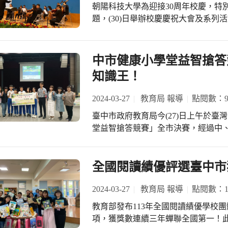
藝術和數學跨域整合課程，在108年成
朝陽科技大學為迎接30周年校慶，特
勢，攜手共築未來，築出屬於自己的夢
教材，培養孩子的科技實踐能力。
題，(30)日舉辦校慶慶祝大會及系
家產業是在臺中深耕30餘年的知名品
快樂，並讚朝陽推動綠色永續的卓越表
的創業過程，養成了積極主動、勇於
朝陽科大是所用心辦學且積極推動國
入跨境電商市場，成功拓展品牌版圖至北美
體教職員生的努力下，朝陽科大辦學績
中市健康小學堂益智搶答
同時積極參與各項公益活動回饋社會
士全球最佳大學排名，更榮登QS世界
市接受全國表揚。 救國團台中市團友
知識王！
大，是臺中之光；期盼朝陽科大持續
們為青年服務，青年為國家服務」，
多優秀的產業人才。 朝陽科大經過3
力增能。救國團將持續與所有青年朋
2024-03-27
教育局 報導
點閱數：9
妹校超過640所，吸引上千名境外學
為國家服務。
臺中市政府教育局今(27)日上午於臺
更延攬海內外優秀師資加入教學研究團
堂益智搶答競賽」全市決賽，經過中、
的技職人才而努力。 此外，為營造生態
小進入全市決賽，參賽學校搶答激戰
相關課程，年降2%的能源使用，進榜
登冠軍寶座，勇奪年度「健康知識王
學社會責任的實踐上，朝陽國際志工
區九德國小、北區中教大實小及潭子區
全國閱讀績優評選臺中市
建圖書館及數位學習中心，改善當地
育局長蔣偉民表示，市長盧秀燕重視
3,000人，以愛無國界的志工行動，
學習衛生教育及預防保健知識，教育局
2024-03-27
教育局 報導
點閱數：15
時，朝陽亦致力地方創生，貼近社會需
小學、大里區大元國民小學、神岡區
友善生態環境，為逆轉氣候變遷及推
教育部發布113年全國閱讀績優學校
初賽，全市共有76所國小報名參與，
共融村、推動幼老共學，營造永續城鄉
項，獲獎數連續三年蟬聯全國第一！
教育局表示，健康小學堂益智搶答競
立技職第一的肯定。 （30）日市府