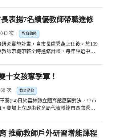
個人獎」、6個團體獲得「閱讀推手團體
制、正確用藥(含全民健保)及正向心理等健康議
，共襄盛舉歡慶朝陽科大30週年校慶。
民表示，市長盧秀燕十分重視閱讀教育，積極
戲吸收知識，在準備比賽的過程中，學習團隊
立國民中小學閱讀教育工作委員會，定期召開
市長表揚7名績優教師帶職進修
產生學習的興趣與動機，並將知識落實於生活
助學校設置圖書推動教師、爭取經費協助學校
勵金(或等值獎品)12,000元、每位隊員獲
學獎鼓勵師生投稿創作等。 此外，透過
43 次
教育動態
值獎品)10,000元、每位隊員獲頒獎狀1紙。
設計閱讀專業研習，邀請學者專家協同輔導團
,000元、每位隊員獲頒獎狀1紙！教育局將持續
研究實施計畫，自市長盧秀燕上任後，於109
於校園。此次全國閱讀績優評選成績卓越，蔣
完整性、正確性衛生教育知識，並推廣預防保
校教師帶職帶薪全時進修計畫，每年評選中小
專家學者、圖推教師及志工們，這是大家共同
自主進修研究，今年再增加一個名額，評選出7
)日上午在市政會議接受盧市長表揚。 教育局
楊國小等3校；榮獲「閱讀推手個人獎」的為清
全國首創獎勵市立中小學績優教師全時進修研
 雙十女孩奪季軍！
曉玲、立人國中老師林韋伶、豐原區葫蘆墩國
加碼為7名，獲獎教師將進修後所學回饋第一
閱讀推手團體獎」分別
能進一步擴展學生的學習視野，讓更多莘莘學
68 次
區葫蘆墩國小愛閱志工隊、沙鹿區北勢國小喜
教育動態
名優秀教師在教學現場表現優異，獲得校內同
閱志工隊、市立圖書館清水分館、市立圖書館
)冠軍賽(24)日於雲林縣立體育館展開對決，中市
大雅國中周恬宇教師運用多媒體進行教學，並
軍。賽場上立即由教育局代表轉達市長盧秀燕
有脈絡的學習。大雅國中高仕凡教師的九宮流
M」閱讀教學模組，以社區產業、客家文化及
教練和選手們的付出與努力，感謝選手為臺中
自行研發之教具亦透過募款製作分送各縣市，
領域、議題探究、客家文化、食農教育、職探
，希冀透過本次國內進修能更加產生擴散效果
。 獲獎的光明國中林翠茹校
接著第二、三局雙十找回節奏，發揮擅長的快
育 推動教師戶外研習增能課程
進阿德勒心
館」開啟閱讀課程方案，帶領學生涵養「觀察
嚴密防守守住每一顆球，成功掌握比賽局勢，