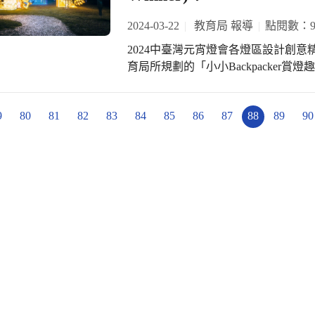
的交流活動中，篤行國小各領域優秀教
2024-03-22
教育局 報導
點閱數：9
雙語自然、雙語音樂、雙語舞蹈、雙
等三步驟的深度對話，優化各領域的教育知識。 參訪團員對臺中
2024中臺灣元宵燈會各燈區設計創
好評價；雲林縣斗南國小校長兼輔導
育局所規劃的「小小Backpacker
市交流活動獲益良多，會將本次參訪
育元素導入燈區設計，榮獲法國設計金獎(French D
教育改革與深化合作，共同開拓教育
局今年所規劃的「小小Backpacke
9
80
81
82
83
84
85
86
87
88
89
90
榮獲法國設計金獎(French Design
國際獎項協會(IAA)主辦，旨在表
優秀作品，詳細資料可至官網瀏覽(https://french
id=656 )。 教育局表示，今年燈會所打造的「小小Backpacker賞燈趣」燈區，整體燈
區有如孩子們的遊樂園，除了有【奇
影】、【STEAM開箱】、【Fun閱
組，於燈區另還設【捕夢者】光環境
是採用立體投影技術使書本的夢幻仙
幅美麗的畫作，運用色彩的魔力將觀賞民眾帶入童
「小小Backpacker賞燈趣」燈區能
臺中市獨特的閱讀與STEAM教育元
燈區體驗外，也傳達了臺中教育的核