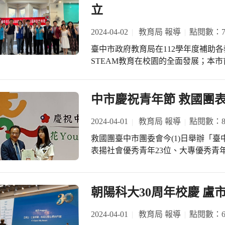
立
2024-04-02
教育局 報導
點閱數：7
臺中市政府教育局在112學年度補助各
STEAM教育在校園的全面發展；本市首
子國小舉行揭牌啟用典禮，除展示學生
中心配置及課程規劃。 教育局長蔣
資源鼓勵學校為學生的科技教育扎根，
中市慶祝青年節 救國團
育課程綱要總綱所強調的「核心素養
習活用知識，多注重學習過程；教育局
2024-04-01
教育局 報導
點閱數：8
在忠明國小附幼、大墩國中成立的ST
救國團臺中市團委會今(1)日舉辦「臺
師資，並協助20所國中小發展STE
表揚社會優秀青年23位、大專優秀青年
小詹勝淵校長表示，STEAM是翁子
業股份有限公司國貿部專員朱育瑩，
略(Project Based Learning
揚，臺中市政府教育局蔣偉民局長代表
設計思考及實踐能力，為孩子做好未來的準備。 翁子國小學生反
示，市長盧秀燕感謝救國團對青年的
朝陽科大30周年校慶 盧
育的課程中，學到如何動手解決生活問題，
獲獎的優秀青年，為社會進步和發展
能吊扇清理機，以及利用熱電晶片結合
身公益。 救國團臺中市團委會指出，今(
2024-04-01
教育局 報導
點閱數：6
拌杯。 教育局表示，翁子國小長期耕耘STEAM教育，積極推動科學、科技、工程
幸福！」，旨在鼓勵青年踏出自己的