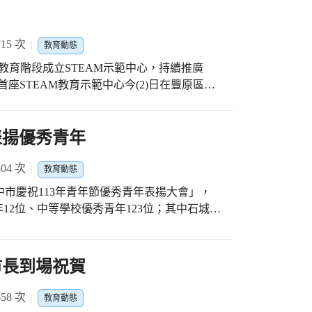
15 次
教育動態
教育階段成立STEAM示範中心，持續推廣
座STEAM教育示範中心今(2)日在豐原區翁
融合STEAM五大領域的作品外，亦說明未來
偉民指出，市長盧秀燕重視科技教育，投入
而STEAM教育的核心觀念與12年國民基本教
表揚優秀青年
」符合，強調改變學習思維、引導孩子主動學
除成立翁子國小STEAM教育示範中心外，另
04 次
教育動態
EAM示範中心也將陸續成立，同時也培養種子
中市慶祝113年青年節優秀青年表揚大會」，
AM教師社群，推廣跨域整合課程。 翁子國
12位、中等學校優秀青年123位；其中石城實
國小的校本及特色課程，善用「專題導向學習策
獲評審一致推舉，將代表臺中市接受全國表
,PBL)」，藉由策劃、設計、反思、產出、實踐，培養學生
盧秀燕市長到場表達支持與勉勵。 蔣局長表
映，在STEAM教
付出，多年來舉辦具有正向意義的活動，恭喜
市長到場祝賀
像是結合Brain go 晶片和感測器設計智
做出了卓越貢獻，也號召更多青年朋友積極投
3D列印，經由迭代改良，成功自製不插電攪
113)年青年節主題為「花Young藍圖、築夢
58 次
教育動態
步伐無畏無懼，突破人生不設限，發揮個人優