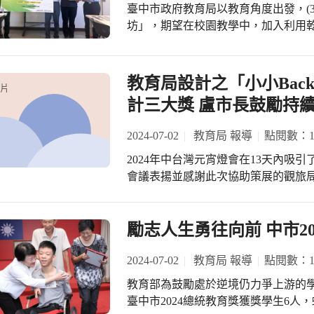
流等等；教育局期望透過這次締結M
表示，為實踐聯合國永續發展優質教
臺中市政府教育局以教育角度出發，(
作，攜手讓雙邊的師生共同成長。 蔣局長說，這次MOU簽定後，三方合作的首部
設立3所STEAM示範中心，在山、
坊」，期望在校園教學中，加入利用
曲是在7月8日至13日在靜宜大學辦
各校組成策略聯盟，培育科技教育種
取代過去以化石燃料為主的發電模式
共辦理2梯次，總共有本市41位本市
隊活動，兼顧教師增能與學生科技實
重要性及具體的行動方式，培養良好
位師生，也全程參與2梯次的活動，以加深雙邊的交流
者。 教育局指出，教育局的環境教育輔導團已連續6年辦理能源資源永續教學工作
教育局設計之「小小Back
語培力、接軌國際」為願景規劃課程
圖片
坊，每年10所學校參與，教師經由工
計三大獎 盧市長鼓勵持
規劃讓台美的師生一起探訪清水社區
參與的師生超過2,000人次；今年
此提升學生語言能力與溝通技巧，培養英語聽說互動
資源永續利用之外，加入淨零碳排教
2024-07-02
教育局 報導
點閱數：14
何淑熏指出，透過此次經驗，靜宜大
動面。 嶺東科大校長陳仁龍教授指出，科學證實氣候變遷造成的影響已經相當緊
寶貴體驗，靜宜大學與台中市清水嘉
2024年中台灣元宵燈會在13天內吸引
急，氣候議題引發國際高度重視，各國
區壁畫彩繪，留下此次交流的美好回憶。 負責該計畫的美國加州喜瑞都學
會議表揚並感謝此次協助策展的觀旅局、
學校亦相當重視此議題，為此校內成立
昕教授表示，三方MOU的簽訂為合
局蔣偉民局長表示，盧秀燕市長重視文
為校內發展重點，期望培育多方人才
參加營隊活動之外，也有加州地區民
中台灣元宵燈會設計的「小小背包客-
技系沈志昌主任，承辦教育部第三期大
況相當熱烈，顯示出加州民眾對於來
獎-展覽與活動設計類-金獎」、「繆
勵志人生勇往向前 中市2
師生以STEAM專長結合綠能永續議題
敦設計獎-概念設計-金獎」，累計榮獲
程機器人教具，除過往投身於南屯區春
局蔣偉民局長表示，臺中市一直推動
2024-07-02
教育局 報導
點閱數：13
案與臺中市政府教育局環境教育輔導團
驗美感，此次燈會，教育局巧妙結合
贈參與工作坊學校每校2套「邏輯編
教育部為鼓勵處於逆境仍力爭上游的
育元素與跨學科教育理念STEAM（
中市教育局使用，本次研習除這2套
臺中市2024總統教育獎獲獎學生6
中，尤其燈區內的「神奇魔法書」採
4套，並請學校依據這些教具設計教