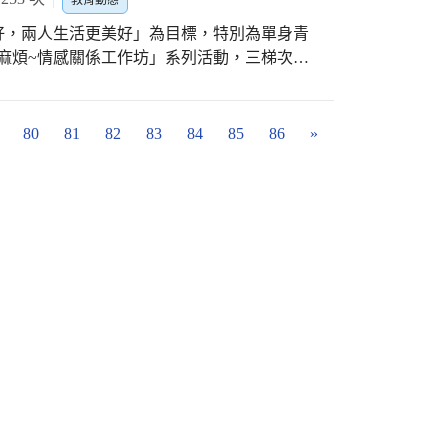
教育動態
存和傳承原住民及在地文化；「遇見喬安娜樂
老師表示，學校師生對於今年的硬筆書法比賽
好，兩人生活更美好」為目標，特別為單身青
到梨山國民中小學教授音樂課，深入鑽研泰雅
增加學生對租稅的認識，家長們也一起鼓勵孩
愛真麻煩~情感關係工作坊」系列活動，三梯次活
音樂教育，也推動了原住民文化的薪火相傳。
埔國小韓紫綺老師表示，這次比賽除學生參賽
高度重視自我成長且互動熱絡，許多學員反饋
合爵士與世界音樂，原住民歌舞是世界音樂的
公家機關和一般民眾，可見學習書法受到不少民
何進行有效的雙向溝通，都相當具有啟發性。
音樂的界限，以爵士樂的即興演奏與泰雅古謠
視本市青年世代各項議題，更關心年輕人面對
80
81
82
83
84
85
86
»
教育中心首次與臺中市影視發展基金會及任林
富了觀眾的文化體驗，彰顯了原住民文化在當
，活動地點特別安排在中山73影視藝文空間
歡迎大家前往臺中國家歌劇院，共同感受爵士
適的觀影及放鬆的互動討論，搭配皮革手作體
可能，聆聽山林之音與自由爵士的交織律動。
長指出，家庭親密關係的維持有賴彼此持續進
www.npac-ntt.org/program/events/c-
際溝通與情感經營能力是教育過程中重要的學
情緒學習的原因。 家庭教育中心表示，許多
正向的回饋，有位男學員提及過去因為生活單
撞撞，參加活動讓他有了省思的收穫，另一位
助她找到自己的特點和解除內心疑惑，還有學
理課程。臺中市家庭教育中心今年下半年度針
細資訊請關注中心臉書粉絲專頁或官方