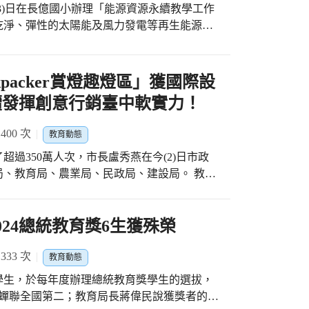
OU，加深和加州喜瑞都學院及靜宜大學間的合
育目標，推廣深化科技領域課程及精神，除了
3)日在長億國小辦理「能源資源永續教學工作
海、屯、中各區亦設置2座自造教育及科技中心，
乾淨、彈性的太陽能及風力發電等再生能源，
理的「臺中-加州國際文化交流營」，這個營隊總
子師資，辦理推廣科技教育及寒暑假課程與營
之相關內容，引導學童進一步認識資源利用的
高中職學生報名，而這次到訪的喜瑞督學院的20
作，以提升新課綱科技領域課程成效。
的生活習慣，進而付諸行動，化身為環境維護
。 教育局指出，營隊以「雙
packer賞燈趣燈區」獲國際設
，安排雙方進行文化交流及共同創作作品，並
作坊的增能及共備，回到學校進行教學活動，
續發揮創意行銷臺中軟實力！
，共同參與清水嘉裕里社區壁畫彩繪活動，藉
感謝嶺東科技大學協助提供相關資源，除了在能源
基礎。 靜宜大學國際學院院長
學內容，從知識面，進一步提升到態度面及行
00 次
學不僅提供外籍生和本地生雙語及文化交流的
教育動態
裕里合作規劃，讓外籍生與本地生共同進行社
了超過350萬人次，市長盧秀燕在今(2)日市政
陸續提出「2050淨零排放」的宣示與行動，
院理事劉
教育局、農業局、民政局、建設局。 教育
了「淨零永續產學研中心」，將ESG發展設
作打下堅實的基礎，而這次該校學生到靜宜大學
化創意和教育面相的推動，教育局於2024年
投入環境議題來協助產學界發展。該校資訊科
眾報名參加靜宜大學的短期交換學習，報名情
奇幻閱讀世界」燈區，不僅獲得「法國設計
學社會責任實踐計畫（USR）有成，計畫中
台學習的熱情。
思創意-文化節慶類-金獎」，近日再傳榮獲「倫
024總統教育獎6生獲殊榮
，發展"綠能STEAM開放教材"，設計邏輯編
國際設計類三大獎項，表現相當亮眼！ 教育
安國小協助STEAM教育外，今年更深化了教
跨領域的美感教育，希望孩子們能在生活中體
33 次
合作。 教育局表示，感謝今天由嶺東科大捐
教育動態
了科技教育、閱讀教育與美感藝術，將閱讀教
程機器人」教組，並無償授權師生設計教案於臺
學生，於每年度辦理總統教育獎學生的選拔，
科學、技術、工程、藝術和數學）融入燈區設計
教組，教育局亦提供每校「氣候緊急狀態」桌遊
人，蟬聯全國第二；教育局長蔣偉民說獲獎者的故
用立體投影技術呈現孩子們耳熟能詳的繪本故
學簡案，並至少於兩個班級的教學中實施，期望