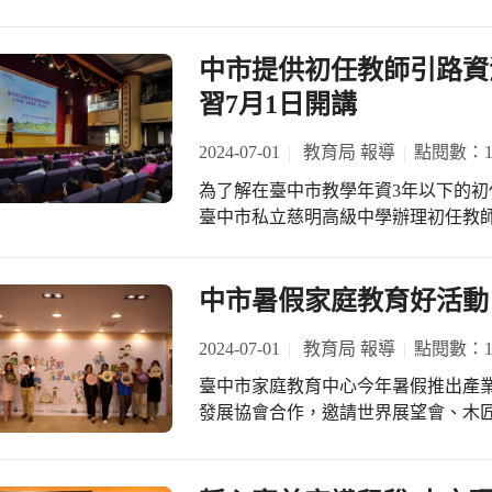
事，帶給全國學生學習的典範，祝福他們
事，吸引相當多的孩子和家長駐足觀賞
能將低碳教育推廣至更多學校、嘉惠更多師生。 參與教師反映，
局指出，今年6名學生榮獲總統教育
目標SDG4、SDG17等，深具教育意涵，令人印象深
能更深入了解能源資源永續及淨零教
穎、大甲高中黎昱君、私立惠明盲校
中市提供初任教師引路資
育局設計的燈區「小小背包客-奇幻閱
得，整理歸納討論教學方法，可以互
逆處順的生命故事，成為全國學生的學習典範。 蔣局長表示，市
習7月1日開講
紛、童趣洋溢的氛圍。燈區設計還結合
體達到教學目標，也能更清楚如何引
重視教育，教育局對特殊教育投入大
和SDG 17「為永續願景建立多元
生克服障礙，積極面對用心譜出最美
2024-07-01
教育局 報導
點閱數：13
必要性，其中FUN閱全球燈組展示了
人感動與肯定。 教育局指出，獲獎學生的故事都很勵志，勇敢向前的林易是再度獲
界的胸懷。
為了解在臺中市教學年資3年以下的初
得總統教育獎，患腦性麻痺，無法使
臺中市私立慈明高級中學辦理初任教師
關作品分享到YouTube，才華洋溢
這場活動結合綜合座談與增能研習等
原判定終身癱瘓到能慢步行走，以鋼琴當復健
線教師相關需求並提升教師專業知能。
吳承穎在困境中，利用假日晚上不斷學
自主行動、溝通互動、社會參與的終
中市暑假家庭教育好活動
獲得冠軍。高中組黎昱君在科學領域
育局或學校需提供老師必要的協助，
幼罹患重度多重障礙，面對家庭的特
學校辦理專業社群活動、專業輔導及
2024-07-01
教育局 報導
點閱數：13
項體育競賽中取得優異成績 大專組獲獎者逢甲大學合經系陳薏婷同學，自幼患有脊
教學更為優質，學生的學習更為充實。
髓性肌肉萎縮症，熱愛生命及卓越的
臺中市家庭教育中心今年暑假推出產
協助老師面臨更多的挑戰，這場活動
發展協會合作，邀請世界展望會、木
透過量身打造課程與提供專業指引，
等14個單位參與，為家長和孩子們提
園，讓孩子有更好的學習體驗。 教育
劃七月份6場次及八月份10場次，七
力合作」的方式，透過學校內的薪傳
長們請密切注意臺中市家庭教育中心臉