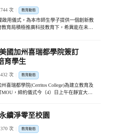
44 次
教育動態
)日辦理啟用儀式，為本市師生學子提供一個創新教
府教育局積極推廣科技教育下，希冀能在未來
本市學子AI教育的數位學習環境。 教育局
教育，投入資源鼓勵學校為學生的科技教育扎
I化」，在112學年度針對國中課程八大領域
美國加州喜瑞都學院簽訂
教學種子教師工作坊，結合大學及業界資源辦
培育學生
智慧教育及數位學習新時代。除了設立3所
中4區分別設置2座自造教育及科技中心，各校組
32 次
教育動態
，辦理推廣科技教育及寒暑假課程與營隊活
學院(Cerritos College)為建立教育及
以提升新課綱科技領域課程成效 東海大學
MOU，締約儀式今（4）日上午在靜宜大學
軟硬體環境，乃至於教學能量與制度上的變革與
長楊昭順，喜瑞都學院校長Dr. Jose
高等教育之雲端應用、AI人才與專業經理人
在靜宜大學舉辦的締約儀式，順利簽妥MOU，宣布
用，成果豐碩。除了在2024年《泰晤士高等
永續淨零至校園
百大，並受教友肯定慷慨捐贈支持建置「玉釵
次姊妹校；這些學校積極辦理國際教育旅行、出國
海大學協力合作，透過「玉釵AINB教室」完
入班上課，姊妹校也會規劃來台拜訪及入班交
70 次
脫穎而出，共創學子的科技未來。 教育局
教育動態