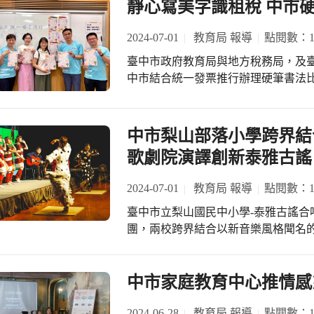
靜心寫美字識租稅 中市
伴，以及籌組教師專業學習社群，藉
精彩有趣的場次，千萬不要錯過囉! 臺
教師在校內得以專業精進。 此外，教
辦理親子勇闖產業故事館記者會。市
2024-07-01
教育局 報導
點閱數：13
長，在領域課程教學、公開授課與專
家庭教育，臺中市人口目前已突破28
方位教師專業成長途徑，給予老師更
臺中市政府教育局與地方稅務局，及臺
整個城市都是全家人的學習場域，今
外，臺中市國民教育地方輔導團亦提
中市結合統一發票推行辦理硬筆書法比
團體，帶領家長與孩子一同前往中、
長，提升教師教學與學生學習成效。
場，比賽分為國小組、中學組、教師組
方特色和教育價值的產業故事館一同學
400位書法好手，齊聚一堂，大顯身
有許多具有戶外教育價值的產業故事
示，市長盧秀燕重視藝術美感教育，
中市梨山部落小學跨界
用最輕鬆的方式進行職業試探初體驗，
畫。近4年(109至112學年度)爭取
理念，家長們也能同時獲得陪伴孩子
歌劇院演譯創新泰雅古謠
國中小270校次辦理書法教學師資專
庭提供豐富多元的學習機會，讓家長輕
學特色學校、遴聘書法專長教學人員及
發展協會周信宏理事長表示，本系列
2024-07-01
教育局 報導
點閱數：12
傳承書法藝術教育，落實硬筆書法教
服務家庭共同參與，另有15場次可供
臺中市立梨山國民中小學-泰雅古謠合
美感素養，教育局於后里區內埔國小
式產業發展歷程與文化的活動，同時
團，兩校跨界結合以新音樂風格聞名的
筆書法比賽至今(113年)已邁向第5
的暑假生活，更促進了家庭教育和公益
晚間7:30，在臺中國家歌劇院中劇
理此次比賽，透過結合硬筆書法比賽宣
庭教育中心的課程或精彩活動，可於
承與創新的泰雅古謠，呈現一場融合爵士
款，並透過載具儲存雲端發票及推廣捐
line好友(https://page.line.me/tcfamily?
市政府教育局長蔣偉民指出，市長盧
中市家庭教育中心推情感
市民對租稅的認識，又能推廣靜心寫美
承；這場演出將臺灣原住民歌舞的獨
區內埔國小校長蔣東益表示，前4年
美融合，帶來一場震撼人心的音樂盛會。 梨山國民中小學洪永明校長表示
2024-06-28
教育局 報導
點閱數：12
局合辦比賽大受歡迎，暴增到2,07