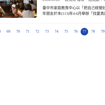
極透過多元化課程與活動，致力於保
已蔚為風氣。 北屯區陳平國小楊玉蘭
臺中市家庭教育中心以「把自己經營
團」團長兼長笛手楊容喬，每月定期
內容感到很新鮮，在書寫的過程中，
年朋友於本(113)年4-6月舉辦「找
族的音樂與舞蹈，不僅豐富了學生的
子參加。協助辦理此賽務的后里區內
動於日前順利完成！過程中學員展現
楊容喬團長表示，樂團一直致力於融
踴躍，社會組有近3成參賽者是來自
本系列課程對於未來交友的選擇和如
重要組成部分；此次演出將再度挑戰
眾喜愛。
教育局長蔣偉民表示，市長盧秀燕重
8
69
70
71
72
73
74
75
76
77
78
79
的傳統節奏交織出獨特的音樂火花。 蔣局長強調，此次跨校、跨界的合作演出，不
自我及情感關係的想法，臺中市家庭
僅挑戰了音樂家的技術與創意，更豐
教育基金會合作，為吸引年輕族群參加
代音樂與舞蹈中的多樣性與豐富性。
及臺中知名景點第四信用合作社，舒
融合的魅力與熱情，探索音樂的無限
驗，參加的青年朋友反映良好。 蔣局
更多詳情請參考[臺中國家歌劇院活動頁面](https://
行有意義與有溫度的對話，良好的人
bW5sMUNnKTA)。
分，也是目前教育現場特別重視的社會
青年朋友在每次活動中主動給予許多
純不擅於表達，在感情路上一直跌跌
女學員則覺得課程很充實，講座有幫
員邀請家庭教育中心到其任職公司辦
對婚姻課題規劃一系列精采活動，詳
Line(ID：@tcfamily)訊息。