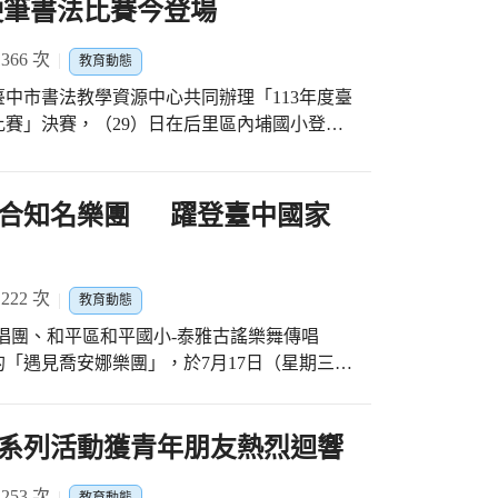
硬筆書法比賽今登場
由資深教師與初任教師共同專業成長，讓初任
中市家庭教育中心(1)日在新市政大樓臺中廳
育局也規劃多元的研習管道讓老師持續專業成
府教育局長蔣偉民表示，市長盧秀燕非常重視
66 次
教育動態
業回饋、班級經營與學生輔導等面向，提供全
5萬人，教育局為倡導家庭的重要性，用心打造
多的支持與後援。除了學校體系及研習增能
中市書法教學資源中心共同辦理「113年度臺
年暑假將家庭教育資源結合產業故事館、公益
供各項教學資源與服務，致力推動教師專業成
賽」決賽，（29）日在后里區內埔國小登
山、海、屯各個行政區，在具有產業文化、地
、社會組，從2,073件初賽作品中脫穎而出的
習成長。 臺中市家庭教育中心指出，臺中市
手展現古典藝術文化之美。 教育局長蔣偉民表
館，孩子們透過手作體驗活動了解產業特色，
為厚植書法教育，教育局積極推動書法教育計
結合知名樂團 躍登臺中國家
同時以素養導向學習方式融合STEAM教育的
並結合中央經費，已補助690多萬元經費協助轄屬
成長的親職教育課程，為育有學齡期孩子的家
業成長課程、寒暑假書法學習營隊、設置書法教
鬆學習，孩子快樂體驗。 臺中市產業故事館
推動書法教學等相關活動。 蔣偉民表示，為
活動特別安排1場次與世界展望會合作，邀請其
22 次
教育動態
育，培養本市市民書寫出美觀的硬筆字，提升
本市親子報名參加；於暑假提供孩子們體驗各
唱團、和平區和平國小-泰雅古謠樂舞傳唱
設置的「臺中市書法教學資源中心」辦理的硬
讓家長參與親職教育講座，不僅豐富了親子們
「遇見喬安娜樂團」，於7月17日（星期三）
年；市府地方稅務局今年特與教育局攜手合作辦
事業的發展。 民眾如想進一步了解臺中市家
院，以悠揚的歌聲、樂聲和曼妙的舞姿，演繹傳
導使用電子支付帳戶/行動支付繳稅或消費付
臉書搜尋「臺中市家庭教育中心」或加入官方
、佛拉明哥及世界音樂的華麗盛宴。 臺中
贈碼捐贈社福機構(團體)等觀念，既能加強
openQrModal=true)。
秀燕重視音樂教育及原住民文化的保存與傳
系列活動獲青年朋友熱烈迴響
字的文化藝術，一舉兩得。 承辦比賽的后里
特魅力，與熱情奔放的佛拉明哥和即興爵士完
，每年參加的件數約一千多件，今年與地方稅務
，學校積
53 次
3件作品參賽，為歷年來新高，可見推動硬筆書法