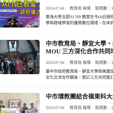
2024-07-04
教育局 報導
點閱數：17
東海大學玉釵AI NB 教室在今(4
學與跨域學習的優質數位環境，在本
有更多的協力合作，共同推動及打造
長蔣偉民指出，市長盧秀燕重視科技
根，教育局為落實「AI教育化、教育A
中市教育局、靜宜大學、
中的國語文及藝術領域進行AI融入之
MOU 三方深化合作共同
理教師研習，將本市的教育帶向人工
STEAM示範中心，在山、海、屯、
2024-07-04
教育局 報導
點閱數：14
成策略聯盟，培育科技教育種子師資
臺中市政府教育局、靜宜大學與美國加州喜瑞都
動，兼顧教師增能與學生科技實作，
文化交流合作關係，簽訂三方共同簽訂
自107年起，開始有計畫地推動全校
辦理，教育局長蔣偉民出席，靜宜大學副校
準備，透過產學策略聯盟等計畫，發展
Fierro，今（4）上午日共同出席
培育，進而孕育並創新雲端、AI產業應
長期交流關係正式開展。 蔣局長表示，盧秀燕市長重視推動國際教育，臺中市目前
中市環教團結合嶺東科大
教育》世界大學影響力排名進入世界
有共計51所學校與17國締結130校
AINB教室」，未來希望臺中市能與東
參訪交流機會，安排到姊妹校參訪及
2024-07-04
教育局 報導
點閱數：13
善的軟硬體設備，讓本市學子在AI時代中