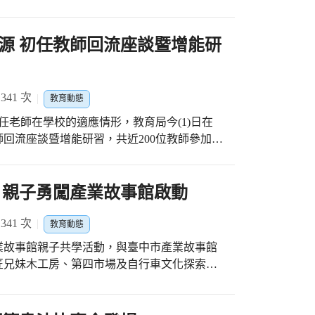
朝自己的夢想前進，創造璀璨人生。 教育
，「Fun閱全球」燈組融合了聯合國永續發展
參與教學工作坊，
獎分別是潭子區新興國小石青禾、溪南國中吳承
刻。 教育局長蔣偉民說明，教
育的觀點及教學的策略，在工作坊彼此分享心
潘政穎、臺中一中林易、逢甲大學陳薏婷，以
源 初任教師回流座談暨增能研
讀世界」，採用明亮生動的配色，營造色彩繽
相學習、成長，回到學校進行教學也就能更具
長盧秀燕市長非常
了聯合國永續發展目標SDG 4「優質教育」
導學生進行環境行動。
量資源，提升特教生的學習環境；這次5位特教
化夥伴關係」，強調教育的重要性和多元化合作的
生命樂章的表現，同時擁有一顆感恩的心，令
41 次
來自世界七大洲的動物，象徵臺中教育面向世
教育動態
任老師在學校的適應情形，教育局今(1)日在
用滑鼠，用下巴操作，將數學、音樂、英文相
回流座談暨增能研習，共近200位教師參加；
。國小組石青禾患有腦傷不斷復健與自我要求，
形式，在座談過程中近距離，面對面了解第一
，積極參加學校活動。 此外，國中組
 教育局長蔣偉民表示，老師是引領學生成為
習樂高機器人，在2022年WRO德國世界賽中
身學習者，針對教學年資較淺的初任老師，教
 親子勇闖產業故事館啟動
表現卓越，代表臺灣站上國際舞台。潘政穎自
以確保學生的學習成效；教育局持續透過補助
殊境遇，從不抱怨，加倍珍惜師長的教導在各
各項增能研習，鼓勵校長及教師專業成長，使
41 次
教育動態
 教育局表示，為了更貼近老師教學需求，並
學業成就，堪稱學生學習的表率。
業故事館親子共學活動，與臺中市產業故事館
邀請教學現場任教多年的資深老師擔任講師，
匠兄妹木工房、第四市場及自行車文化探索館
讓初任教師充電過後能帶著滿滿的能量回到校
供寓教於樂的親職教育活動。本次系列活動規
局對於初任教師的輔導機制，以「薪火相傳-協
月份場次一開放報名就立即秒殺，沒報名到的家
教師與教學輔導教師提供一對一的支持與陪
書粉絲頁及Line官方帳號，八月份還有更多