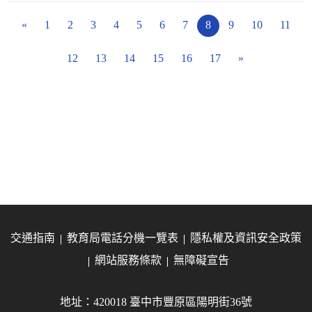
«
1
2
3
4
5
6
7
8
9
10
11
12
13
14
15
16
17
»
交通指南
教育局電話分機一覽表
隱私權及資訊安全政策
網站服務條款
無障礙宣告
地址：420018 臺中市豐原區陽明街36號