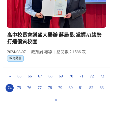
高中校長會議盛大舉辦 蔣局長:掌握AI趨勢
打造優質校園
2024-08-07
教育局 報導
點閱數：1586 次
教育動態
«
65
66
67
68
69
70
71
72
73
74
75
76
77
78
79
80
81
82
83
»