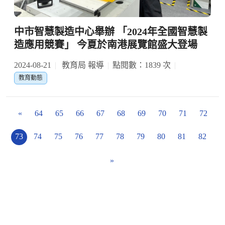
中市智慧製造中心舉辦 「2024年全國智慧製
造應用競賽」 今夏於南港展覽館盛大登場
2024-08-21
教育局 報導
點閱數：1839 次
教育動態
«
64
65
66
67
68
69
70
71
72
73
74
75
76
77
78
79
80
81
82
»