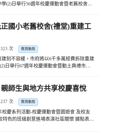
第四季將聚焦青年朋友關心的情感婚姻議題，
(2)日舉行56週年校慶運動會暨老舊校舍拆
AI市集中，展示了多項以AI技術為基礎的教育
前）教育活動課程與展覽活動，結合本市各知
樓、北大樓、工藝教室、陶藝教室，經費達3億
學習氣象」和「Phet虛擬電路實驗」，讓教師
建築帝國製糖廠、后里區的麗寶福容飯店及多
重建校舍經費最多的學校，預計116年12月
技術融入各學科教學。 至於創新AI課堂則安排
成長，「把自己經營好，兩人生活更美好」，
正國小老舊校舍(禮堂)重建工
秀教師群的25場教學實作課程，涵蓋國語、
群對婚育議題的壓力。
市長表示，她上任市長後，108至111年以
AI技術進行分享，包括數學課堂的「AI話
、國中3校3棟老舊校舍；本屆市長任內規劃112
升學生自主學習能力；藝術課堂的「AI草原弦
中4校9棟老舊校舍，經費15.92億元，一定要
，讓學生進行音樂編輯創作。
23 次
教育動態
重建刻不容緩，市府將以6千多萬經費拆除重建
積極進行，后綜高中(國中部)老舊校舍去年
(2)日舉行67週年校慶運動會暨動土典禮市長
大雅區大明國小、豐原區豐田國小及霧峰區光
席，預計116年8月完工後可提供學生更優質
，今天日南國中的老舊校舍改建也動土，經費
校，後續還有豐東國中、清水區清水國小、北
，讓台中更好，她上任市長後積極向中央爭取
慶 親師生與地方共享校慶喜悅
將改建，給孩子們一個全新又安全舒適的學習
程，計投入30億元協助21校拆除重建27棟
37 次
教育動態
育預算佔市府總預算比例為六都第一，給孩子
舍改建動土，還有清水區清水國中的老舊校舍
校舍設施設備己老舊，有使用安全上的疑慮，
校慶系列活動-校慶運動會暨園遊會 及校友
的老舊校舍改建也動土，11月還有大甲區日
成拆除重建工作，重建工程經費3億1,842
校特色的班級創意進場表演社區關懷 據點表演
水國小將開工，後續北屯區新興國小、龍井區
新校舍為北棟地
方人士、校友共享校慶喜悅,熱鬧滾滾。 教
腳步積極，以教育為優先，接二連三的老舊校
樓，共31間教室，建築師以融入在地文化為基