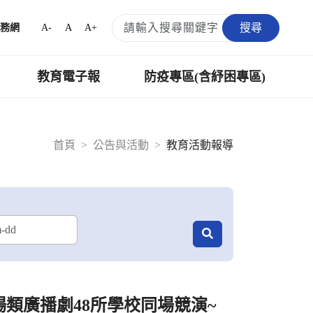
搜尋
A-
A
A+
務網
教育電子報
防疫專區(含紓困專區)
首頁
公告與活動
教育活動報導
場類廣播劇48所學校同場競演~