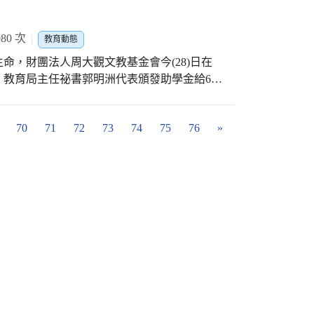
活動設置多項科技體驗區及英語愛閱專車，主
經費，也自籌經費促成拆除重建工作，重建工
，也結合梧棲在地特色，邀請頂寮社區、梧棲
列預算執行。 蔣局長指出，重建的
80 次
教育動態
餐日的設計符合市長盧秀燕重視的家庭教育推
辦公室及視廳教室共24間教室，建築師融入在
命，財團法人周大觀文教基金會今(28)日在
然的美好，更是希望透過這樣的活動，增進家
多彩繽紛，有稻田綠、韭菜黃、蘿蔔白、晚霞
，教育局主任祕書郭明洲代表頒發助學金給6位
趣！ 此外，現場提供多項體驗互動區域，包
的情感認同，提供現代化教學場域，與方便舒
生命活出生命的精彩。 今天獲頒獎助
器人足球體驗營等，藉由體驗互動增進了親子
習都能提升品質。 清水國中曾育宗
幼兒園腎臟癌眼盲雙胞胎姐妹--馮可京、馮
識，這些體驗活動均開放現場報名，另外還有
持、地方人士的關心、民意代表的協助，讓新
70
71
72
73
74
75
76
»
羿傑、力行國小血癌獨眼繪畫天使--謝蕎妁、大
耶”比起來！回憶留下來」及「親愛的___，我
舍為清水國中注入全新生命活力，提供優質良
技大學食品科技系肝癌烘焙天使--許珮綺。 教
好禮大放送，還可線上抽非常有質感的野餐套
罹癌學生勇敢抗癌、熱愛生命，特別設置「周
生2萬元助學金，從1997年開始，至今27年
挺1萬4,116位罹癌學生戰勝死亡，活出希望。
的生命故事，年紀最小、就讀惠明盲校幼兒園
用精彩的舞蹈舞出無限希望，用燦爛的笑容迎接
在一年半前發現罹癌，近兩年為了抗癌，幾乎
只有希，沒有絕望。」就讀力行國小蕎妁自小
的幹細胞已痊癒，然而血癌使她視覺受到影
甲高中的祥恩在6年前第一次發現罹癌，在接受