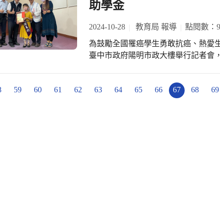
給孩子們良好的教育環境。 蔣局長則說，清水國中原校舍設施設備己老舊，有使用
助學金
重要性。 教育局長蔣偉民表示，今天
安全上的疑慮，市府積極向中央爭取
舞台區除了安排多場親子互動表演外
程經費1億6,882萬餘元為一般性補助款由市府編
2024-10-28
教育局 報導
點閱數：9
國小及中港國小附幼等團隊表演，野
行健樓為4層樓建物，普通教室、行政
為鼓勵全國罹癌學生勇敢抗癌、熱愛生
動目標，不僅讓我們有機會享受大自
地自然田園元素及綠建築理念，顏色
臺中市政府陽明市政大樓舉行記者會
人及朋友的交流與互動，共享野餐的樂
紅及泥牆灰等，營造生活環境與校園
抗癌勇士，嘉許這些勇士不向病魔低頭，珍愛
括酷炫彈射飛機、橡皮筋動力船及機
適的空間，營造溫馨校園，讓教師教學與學生學
金的學生分別是分臺中市私立惠明盲校
關係，也讓孩子們在玩樂中學習新知
校長表示，感謝市政府及教育局的支
8
59
60
61
62
63
64
65
66
67
68
69
可佳、吉峰國小腦癌生醫小勇士--王
「穿上親子裝，一起來野餐」、「把”
校舍順利竣工落成啟用，也期許新校
甲高中腦癌正向鬥士--黃祥恩、中臺科
愛妳」3項打卡活動，不但提供限量
好的學習環境。
育局表示，周大觀文教基金會為鼓勵
組，歡迎市民朋友踴躍參加。
大觀抗癌圓夢助學金」，頒發每位罹癌學
來已義助新臺幣2億8千1百多萬元，力
教育局指出，今天的得獎者都有精彩
的可京、可佳用0.1看美麗的世界，
美好的每一天；就讀吉峰國小的羿傑
以醫院為家，樂觀積極逢人就說：「
即受疾病所苦，目前她因接受贈哥哥
響，但是她以堅持畫圖抗癌；就讀大