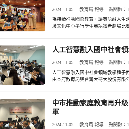
2024-11-05
教育局 報導
點閱數：17
為持續推動國際教育，讓英語融入生活
墩文化中心舉行學生英語讀者劇場比賽
準的發音及活潑的語調的方式呈現故
演，讓觀眾「聲」歷其境。 教育局長蔣偉民指出，市長盧秀燕上任後力推雙語教育
及國際教育，現臺中市外師人數已突破
人工智慧融入國中社會領
師資增能，辦理英語及雙語的專業成
及多元教學技巧，以及協助領域老師
2024-11-05
教育局 報導
點閱數：15
力，並以初階、進階、高階三階段培
人工智慧融入國中社會領域教學種子教
帶領下，讓英語能力飛躍。 蔣局長說，臺中市雙語教學之學校共計231校，參與校
由本府教育局與台灣大哥大股份有限
數過70%；英語讀者劇場，透過類似
資源規劃AI相關課程，共辦理三天課
並與生活情境結合，間接提升學生學
AI)技術的認知及應用能力，並推廣A
成果之舞台。 參賽學校的學生表示，每天主動練習，犧牲周末時光和參賽同學到校
府教育局積極推廣科技教育下，希冀
中市推動家庭教育再升級
練習，雖然辛苦卻學會用不同的表演
打造本市學子的AI教育，展望科技
的能力，更重要的是學會了團隊合作
軍
視科技教育，投入資源鼓勵學校為學生
賽洗禮，對未來學習將更有衝勁。 參賽學校的指導老師說，多次帶著學生參加比賽
教育化、教育AI化」，112學年度
已累積很多經驗，藉由比賽可提升學
2024-11-05
教育局 報導
點閱數：13
程八大領域中的國語文及藝術領域辦理A