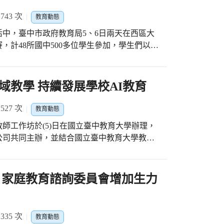
43 次
教育動態
中，臺中市政府教育局5、6日兩天在西區大
，計48所國中500多位學生參加，學生們以標
事題材，用創新的道具、看板和說唱等方式表
260人，為六都第一；教育局也積極投入現有
域教學 持續發展學校AI教育
長研習，在英語端提升教師英語教學專業知能
共備雙語課程；雙語端則培養老師雙語教學能
27 次
教育動態
力增能，讓臺中市的學生能在專業中師與外師
師工作坊於(5)日在國立臺中教育大學辦理，
公司共同主辦，並結合國立臺中教育大學教學
廣播劇的方式，由參賽的各校自由發揮題材，
程，培養國中教師對人工智慧技術(以下簡稱
習英語的興趣，並藉由競賽方式提供學生展現
I教育，提高學生對AI知能的理解與應用。在本
能在未來有更多的資源協力合作，共同推動及
 家庭教育諮詢委員會增加生力
技巧以英文呈現故事內容，不只是加強了自己
時代。 教育局長蔣偉民指出，市長盧秀燕重
，感謝老師給予機會參與比賽，相信經歷過比
的科技教育扎根，本府教育局為了落實「AI
起結合大學及業界資源辦理教師研習，針對國中課
生英語文讀與說的能力，也培養對英語學習的
35 次
教育動態
I融入之教學種子教師工作坊，本(113)學年