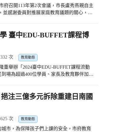
市府召開113年第2次會議，市長盧秀燕親自主
培訓。透過AI工具資源協助教師研發教案課
員聘書，並感謝委員對推展家庭教育議題的關心，期
教育帶向人工智慧教育及數位先進個人化、適
教育，協助更多市民能得到家庭教育相關資源
代中能夠脫穎而出，共創學子的科技未來。 教
育局表示，臺中市家庭教育中心積極主動走入
質教育目標，推廣深化科技領域課程及精神，
諮詢委員提供了許多協助，共同推動家庭教育
 臺中EDU-BUFFET課程博
山、海、屯、中各區亦設置2座自造教育及科技中
目標；家庭教育諮詢委員來自學者專家、家庭
育種子師資，辦理推廣科技教育及寒暑假課程
庭教育政策、法規興革、推展策略等事項之意
技實作，以提升新課綱科技領域課程成效。
展家庭教育執行成效。 教育局也指出，家庭
32 次
教育動態
包括自112年起，首創每年暑假與本市三大親
舉辦「2024臺中EDU-BUFFET課程流動
MITSUI OUTLET PARK台中港、
到場為超過400位學員、家長及教育夥伴加油
MALL，並規劃觀光工廠系列親職教育活動，讓暑假
的熱情參與，共同見證這場教育的年度盛會。
，今(113)年更與臺中市產業故事館發展協
雜誌2024縣市長施政滿意度調查》蟬聯五星
此外，每年9月在北屯區南興公園舉辦的祖父
常重視教育，教育局為協助教師們掌握AI技
 挹注三億多元拆除重建日南國
際家庭日，在中央公園舉辦的2024臺中市民家
品質與競爭力，舉辦「EDU-BUFFET課程
與，讓更多人了解到家庭教育的重要與價值。
驗，展現了全市教師對新課綱與AI教育的深
福家庭‧教育前行」論壇，與臺中市全人家長
ghlight AI&I」，特別邀請了洪蘭教授帶
長陪伴議題。 同時，為關注上班族家長的身心
25 次
教育動態
係」，引導與會者思考人工智慧如何改變教學
家知名企業合作，推出「優質企業友善家庭系列
的城市，為保障孩子們上課的安全，市府教育
博覽會分為三大單元：「大師論壇」、「創意