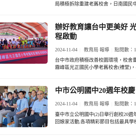
講堂課程」，為勞工朋友服務；今年
局積極拆除重建老舊校舍，日南國民中學
AI市集」及「創新AI課堂」；在創意
推出一系列精采、多元的婚姻（含婚
除重建工程動土典禮，拆除重建西大
創新實踐，像是「AI來辨色」、「AR
名企業與景點，包含位於東區的歷史
1千多萬元，為本屆市長盧秀燕任內拆除
們透過實際操作體驗，學習如何將AI
個在地特色場域，協助青年朋友自我
完工。 市長盧秀燕及教育局長蔣偉民與地方民代今天到場主持動土典禮，期待新校
辦好教育讓台中更美好 光
了來自國教輔導團、專業實踐分團及優
藉此提升市民結婚意願，減輕年輕族
舍早日完工提供學生更優質學習環境。盧
數學、社會、藝術等多個領域，並結合
程啟動
12.3億餘元拆除改建了國小9校10棟
數」展示如何利用AI生成練習題，提
年至115年將拆除改建國小5校5棟、國
歌」則將蒙古音樂文化與AI創作結合
2024-11-04
教育局 報導
點閱數：13
給孩子們安全的上課環境。 盧市長也指出，雖拆除重建校舍的經費動輒數億元，但
台中市政府積極改善校園環境，校舍
為了孩子們上課的安全，市府排除萬難
霧峰區光正國民小學老舊校舍(禮堂)，
底率先動土改建，今年10月至今則有
盧秀燕及教育局長蔣偉民與地方民代出
正國小老舊校舍的改建接連開工動土
學習環境。 市長盧秀燕表示，孩子們上課的安全最重要，因此拆除改建老舊校舍腳
達三億多元是拆除重建經費最多的學
步不能停，為了辦好教育、嘉惠學子
中市公明國中20週年校
屯區新興國小、四箴國中的老舊校舍
經費，同時也自籌經費來促成拆除重建工
環境，讓家長放心，孩子開心。 蔣局長則說，盧市長重視教育，這些年市府投入最
校舍。 盧市長說，后綜高中(國中部)老舊校舍去年底率先動土改建，10月份豐原區
2024-11-04
教育局 報導
點閱數：12
多的經費在教育的軟硬體建設上，教
豐田國小、大雅區大明國小的老舊校
們更好的教育環境；日南國中這幾棟
臺中市立公明國中(2)日舉行創校20週年
改建完成落成啟用，接著今天光正國小
市府積極向中央爭取經費，也自籌經費促
回娘家活動,各項精彩節目包括最具學
南國中、豐原區豐東國中、清水區清
萬餘元為一般性補助款由市府編列預算執行。 蔣局長指出，重建的
及沙鹿高工舞龍表演,全校師生家長、地
四箴國中的老舊校舍將改建，市府的
上4層樓、地下1層樓及南棟地上3層