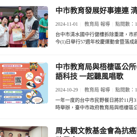
育局表示,市長盧秀燕重視教育,為了學生更
舍改建與落成，要讓家長放心，孩子也開心。 蔣局長則指出，台中
底，參考學校發展特色及結合工業區
挹注公明國中相關教育經費,包括自109學年度
中市教育發展好事連連 
代教育的城市，盧市長上任後，教育
飆風奪金的建築意象，型塑富有文化
中已連續三年獲選為臺中市雙語教學學校,自11
了推動「老舊校舍拆除重建」之外，
現代化的教學場域。 日南國中鄭清埄校長表示，感謝各級長官的支持、地方人士的
學校,在教育局各項計畫案挹注資源下,112學年
2024-11-01
教育局 報導
點閱數：12
的計畫也持續進行中，希望給孩子們良好的教育環境。 
關心、民意代表的協助，讓學校拆除
校,也是國教署分組合作學習績優學校,每學年度
舍設施設備己老舊，有使用安全上的
台中市清水國中行健樓拆除重建，市府
也期待新校舍為日南國中注入全新生
教師前來觀課。 此外,公明國中推展品德教育、雙語教學、數位學習、分組合作學習
促成拆除重建工作，重建工程經費6,
今(1)日舉行57週年校慶運動會暨落
不遺餘力, 曾榮獲教育部品德教育特色學校、臺中市品格教育金質獎,並已連續5年榮
蔣局長說，建築師以錯落層疊量體轉
方民代等人共同主持。盧市長表示，
獲三好校 園實踐學校。 家長會長蔡宜玲表示,公明國中從民國94年創校至今,孕育許
鼓藝隊訓練空間，提升校園文化氛圍
師生擁有安全舒適的多元教學環境，提升國
多優秀人才,校 友們年輕有為,有科技業工程師、醫師、律師、教師等等各行各業菁
教學場域。 光正國小阮志偉校長表示，代表全體師生與家長，感謝市府的補助及民
等、也不能省！」盧市長說，台中市
中市教育局與梧棲區公所
英,身為家長會 長與有榮焉並盡全力支持學校,校慶籌劃期間特別感謝盧市長、教育
代與地方仕紳的關心，更感謝市府重
校舍接二連三開工及落成，經費動軌上
局與校長跟學校 咁 團隊、志工隊及社區賢達的幫忙,讓校慶圓滿成功。 校長柯杏燕
語科技 一起聽風唱歌
整個教學環境設施將更為完善，也同
先動土改建，今年10月份大雅區大明
表示,這幾年學校在教育局支持及全體教師的用心
清水區清水國中今天落成啟用，11月
笛隊參加全國音樂比賽榮獲優等,法式滾球隊每年在
2024-10-29
教育局 報導
點閱數：14
原區豐東國中、清水區清水國小將開
全中運也取得第四名佳績,學生參加語文競賽曾獲全
一年一度的台中市民野餐日將於11月
中的老舊校舍將改建，將給孩子們一
達到75%,學生多元適性發展,相信往後的每一年都將更璀
時舉辦，臺中市政府教育局與梧棲區
孩子開心。 盧市長說，她特別重視教育，台中市教育預算占市府總預算比最高，也
校慶系列活動從今年10月起陸續展開,有感恩音樂會
魚寮公園舉行市民野餐日，現場有打
是六都第一；部分學校的校舍老舊，
等等活動,今日校慶有「手」護公明陶板製作、社區才
友一起來同樂。 教育局表示，此次活
費，同時也自籌經費來促成拆除重建工程
味競賽、大隊接力等活動;學校廣邀社會各界嘉賓、歷
技中心及英語愛閱專車，由專業老師
周大觀文教基金會為抗癌
舍；另外還有「給孩子一個禮堂」及
志工及全校師生回校共襄盛舉,一起歡慶
玩，讓家長及孩子們透過輕鬆愉快的