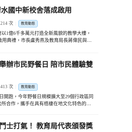
好的學習環境,市府爭取補助及 自籌款項,
市是最重視下一
產業意象，打造出蘊有日南國中校徽及自由車
起,由教育局補助一名外 師駐校,公明國
清水國中新校舍落成啟用
預算佔市府總預算比例為六都第一，教育局除
與故事的學習大樓，完工後可提供安全舒適且
1學年度起成為臺中 市數位學習領航
還有「給孩子一個禮堂」及「可調式課桌椅」
度獲選教育部5G新 科技示範學習學
14 次
教育動態
蔣局長說，光正國小這棟校
重建工程得以順利進行，期許工程順利完成，
辦理的各領域公開 觀課都吸引眾多
疑慮，市府積極向中央爭取經費，也自籌經費
以1億6千多萬元打造全新風貌的教學大樓，
命活力，提供優質良好的學習環境。
136萬元為一般性補助款由市府編列預算執行。
成啟用典禮，市長盧秀燕及教育局長蔣偉民與地
換，引入光影變化展現活力，並成為醒獅隊和
台中教育優先，拆除老舊校舍是重點工作，讓
再創佳績，完工後可提供安全舒適且現代化的
民素質，打造美好台中。 「教育不能
教育發展好事連連，最近老舊校舍拆除重建新
舉辦市民野餐日 陪市民體驗雙
視學校老舊校舍拆除重建；工程全部完工後，
億元，后綜高中(國中部)老舊校舍去年底率
時提升教育品質並為學生創造優質教學環境。
國小、豐原區豐田國小老舊校舍改建也動土，
努力下,交出許多 亮麗的成績單,直
份還有霧峰區光正國小、大甲區日南國中、豐
全國賽帶回金 牌,武術隊在113年
13 次
教育動態
工，後續還有北屯區新興國小、龍井區四箴國
國特優,每 年的公立學校升學率
3日開跑，今年野餐日規模擴大至29個行政區同
個全新又安全舒適的學習環境，讓家長放心、
璨亮 麗。 公明國中 20 週年
公所合作，攜手在具有梧棲在地文化特色的頂
、校慶藝 文成果展、校友回娘家
卡送好禮及線上抽獎活動，邀請市民與家人朋
有使用安全上的疑慮，市府積極向中央爭取經
藝表 演、園遊會及拔河賽、趣
動的主題以科技及英語教育主題，結合各地科
，計投入30億元協助21校拆除重建27棟校
屆校 友、曾服務師長、家長和
設計了多項互動遊戲，陪伴親子愛閱共讀共
鬥士打氣！ 教育局代表頒發獎
「可調式課桌椅」的計畫也持續進行中，希望
學校 20歲生日。
戶外野餐，認識現代科技的應用及雙語學習的