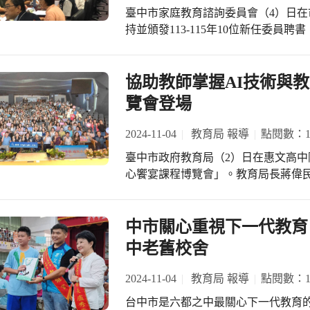
興趣。
臺中市家庭教育諮詢委員會（4）日在
度則是以社會領域為主軸進行種子教師
持並頒發113-115年10位新任委
程，並運用於課堂教學，希望將本市
許政府部門及民間齊心努力推動家庭
性化學習新時代，讓本市學子在AI時
及專業服務，創造幸福宜居城市。 教
育局表示，為實踐聯合國永續發展優
市民生活，強化公私協力，家庭教育
協助教師掌握AI技術與教學
除了設立3所STEAM示範中心，在
合作網絡，以達成「好家在臺中」為
心，各校組成策略聯盟，培育科技教
覽會登場
教育機構、團體代表等，提供有關家
與營隊活動，兼顧教師增能與學生科
見，新任委員加入後，有助提高本市推
2024-11-04
教育局 報導
點閱數：13
教育中心加強公私協力有不錯的成效，
臺中市政府教育局（2）日在惠文高中隆重
子友善商場攜手合作辦理親子共學活動，包括
心饗宴課程博覽會」。教育局長蔣偉民
LaLaport台中及麗寶OUTLET 
打氣，並感謝師生、家長及社會各界
的臺中市充滿趣味又溫暖的家庭教育活動
蔣局長強調，市長盧秀燕近日於《遠見
會合作，大幅擴大辦理場域及場次。 
首長，其中教育面向獲六都第一，她非
中市關心重視下一代教育
母節慶祝活動和今(113)年5月響應國
術與教學的融合，進一步提升學生的學習
庭日活動都吸引千位以上市民家人參
中老舊校舍
博覽會」，這次延續了前五屆的成功經
另外創全臺六都之先，首度舉辦「幸
入理解與實踐；今年舉辦的主題為「教育Hi
會長協會合作，聚焦於AI浪潮下的家
2024-11-04
教育局 報導
點閱數：16
來主題演講「AI時代的教學與親子關
健康與家庭和諧，家庭教育中心與8
台中市是六都之中最關心下一代教育
現場及家庭互動。 教育局指出，此次