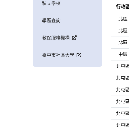
私立學校
行政
北區
學區查詢
北區
教保服務機構
北區
中區
臺中市社區大學
北屯
北屯
北屯
北屯
北屯
北屯