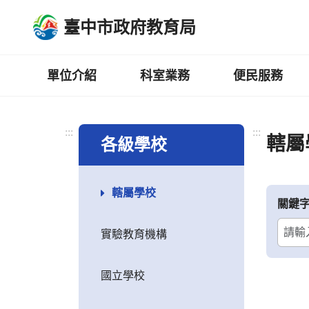
跳
臺中市政府教育局
到
主
要
內
單位介紹
科室業務
便民服務
容
區
:::
:::
轄屬
各級學校
轄屬學校
關鍵
實驗教育機構
國立學校