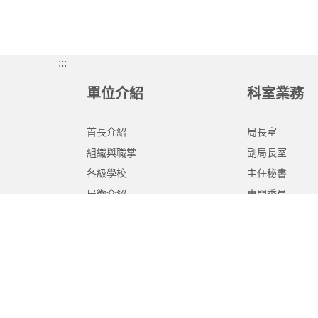
:::
單位介紹
科室業務
首長介紹
局長室
組織與職掌
副局長室
各級學校
主任秘書
局徽介紹
專門委員
高中職教育科
國中教育科
國小教育科
幼兒教育科
終身教育科
特殊教育科