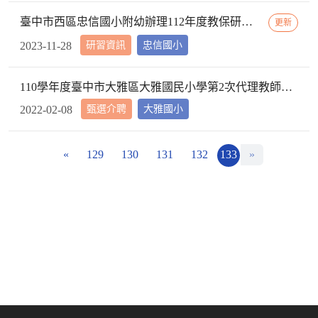
臺中市西區忠信國小附幼辦理112年度教保研習─ 「嬰幼用藥安全~就是「藥」你好好的」，請鼓勵貴校(園)教保服務人員踴躍參加
更新
研習資訊
忠信國小
2023-11-28
110學年度臺中市大雅區大雅國民小學第2次代理教師甄選第2次招考結果公告
甄選介聘
大雅國小
2022-02-08
«
129
130
131
132
133
»