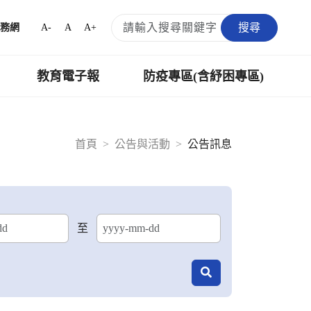
搜尋
A-
A
A+
務網
教育電子報
防疫專區(含紓困專區)
首頁
公告與活動
公告訊息
至