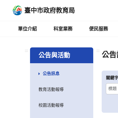
跳
臺中市政府教育局
到
主
要
內
單位介紹
科室業務
便民服務
容
區
:::
:::
公告
公告與活動
公告訊息
關鍵
教育活動報導
校園活動報導