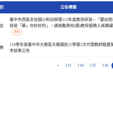
別
公告標題
臺中市西區忠信國小附幼辦理112年度教保研習─ 「嬰幼用
就是「藥」你好好的」，請鼓勵貴校(園)教保服務人員踴
訊
更新
110學年度臺中市大雅區大雅國民小學第2次代理教師甄選
聘
考結果公告
«
133
134
135
136