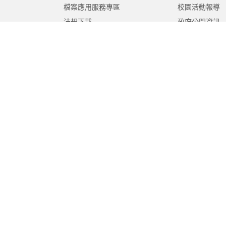
檔案應用服務專區
校園活動報導
法規下載
政府公開資訊
意見信箱
遊說法專區
報告書專區
教育紀要