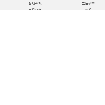
各級學校
主任秘書
局徽介紹
專門委員
高中職教育科
國中教育科
國小教育科
幼兒教育科
終身教育科
特殊教育科
課程教學科
體育保健科
工程營繕科
秘書室
學生事務室
人事室
會計室