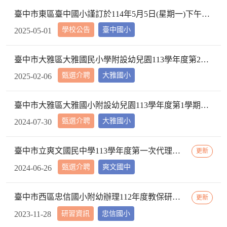
臺中市東區臺中國小謹訂於114年5月5日(星期一)下午2時10分於本校校長室，召開教評會審查114學年度市內介聘調入本校教師資格
學校公告
臺中國小
2025-05-01
臺中市大雅區大雅國民小學附設幼兒園113學年度第2學期【特教學生助理員】第1次甄選簡章公告
甄選介聘
大雅國小
2025-02-06
臺中市大雅區大雅國小附設幼兒園113學年度第1學期【代理教師】招考甄選錄取公告，已足額錄取，不續辦甄選作業。
甄選介聘
大雅國小
2024-07-30
臺中市立爽文國民中學113學年度第一次代理教師甄選簡章(一次公告分次招考)
更新
甄選介聘
爽文國中
2024-06-26
臺中市西區忠信國小附幼辦理112年度教保研習─ 「嬰幼用藥安全~就是「藥」你好好的」，請鼓勵貴校(園)教保服務人員踴躍參加
更新
研習資訊
忠信國小
2023-11-28