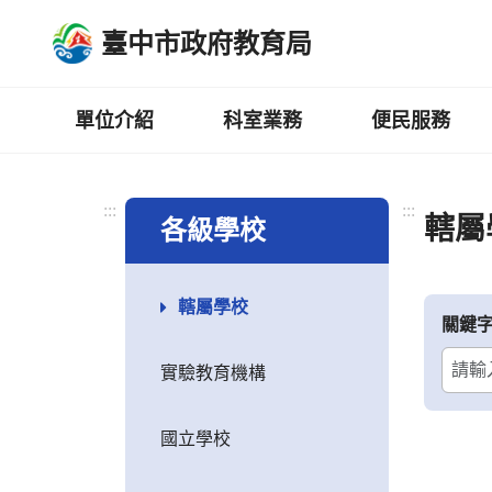
跳
臺中市政府教育局
到
主
要
內
單位介紹
科室業務
便民服務
容
區
:::
:::
轄屬
各級學校
轄屬學校
關鍵
實驗教育機構
國立學校