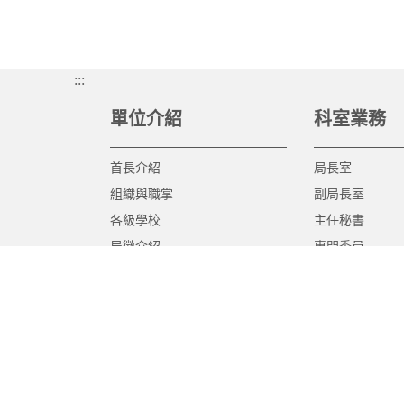
:::
單位介紹
科室業務
首長介紹
局長室
組織與職掌
副局長室
各級學校
主任秘書
局徽介紹
專門委員
高中職教育科
國中教育科
國小教育科
幼兒教育科
終身教育科
特殊教育科