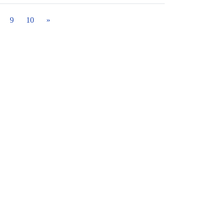
9
10
»