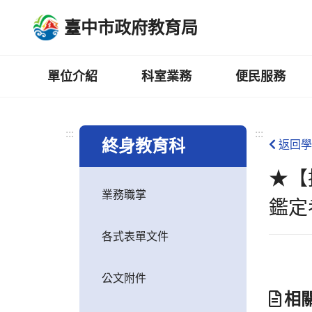
跳
臺中市政府教育局
到
主
要
內
單位介紹
科室業務
便民服務
容
區
:::
:::
終身教育科
返回學
★【
業務職掌
鑑定
各式表單文件
公文附件
相