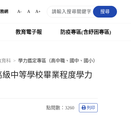
搜尋
A-
A
A+
務網
教育電子報
防疫專區(含紓困專區)
教育科
學力鑑定專區（高中職、國中、國小）
高級中等學校畢業程度學力
點閱數
：3260
列印