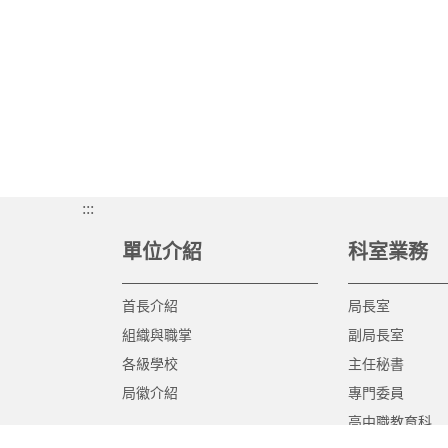
:::
單位介紹
科室業務
首長介紹
局長室
組織與職掌
副局長室
各級學校
主任秘書
局徽介紹
專門委員
高中職教育科