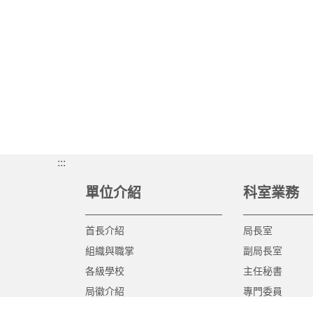
:::
單位介紹
科室業務
首長介紹
局長室
組織與職掌
副局長室
各級學校
主任秘書
局徽介紹
專門委員
高中職教育科