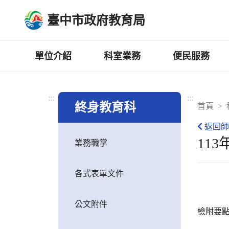
跳
臺中市政府教育局
到
主
要
內
單位介紹
科室業務
便民服務
容
區
:::
:::
終身教育科
首頁
返回師
11
業務職掌
各式表單文件
公文附件
檢附要點