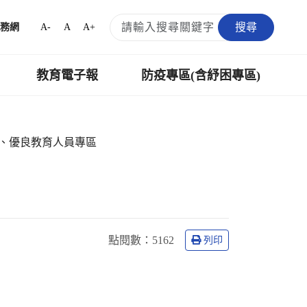
搜尋
A-
A
A+
務網
教育電子報
防疫專區(含紓困專區)
、優良教育人員專區
點閱數
：5162
列印