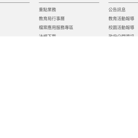
重點業務
公告訊息
教育局行事曆
教育活動報導
檔案應用服務專區
校園活動報導
法規下載
政府公開資訊
意見信箱
遊說法專區
報告書專區
教育紀要