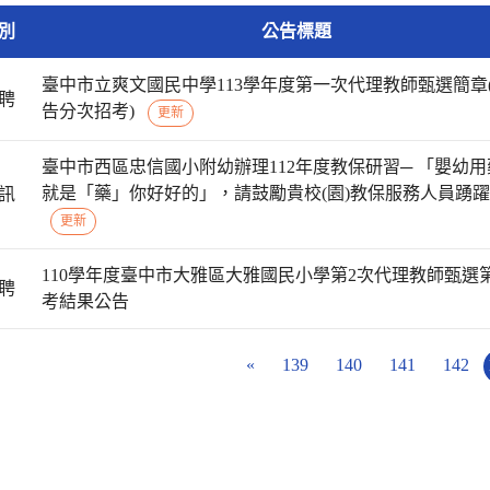
別
公告標題
臺中市立爽文國民中學113學年度第一次代理教師甄選簡章
聘
告分次招考)
更新
臺中市西區忠信國小附幼辦理112年度教保研習─ 「嬰幼用
就是「藥」你好好的」，請鼓勵貴校(園)教保服務人員踴
訊
更新
110學年度臺中市大雅區大雅國民小學第2次代理教師甄選
聘
考結果公告
«
139
140
141
142