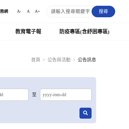
搜尋
A-
A
A+
務網
教育電子報
防疫專區(含紓困專區)
首頁
公告與活動
公告訊息
至