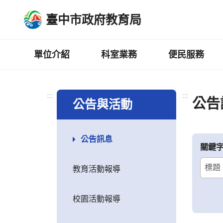
跳
臺中市政府教育局
到
主
要
內
單位介紹
科室業務
便民服務
容
區
:::
:::
公告
公告與活動
公告訊息
關鍵
教育活動報導
校園活動報導