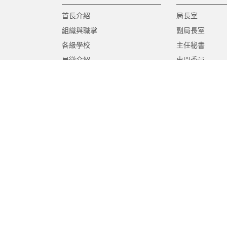
首長介紹
局長室
組織與職掌
副局長室
各級學校
主任秘書
局徽介紹
專門委員
高中職教育科
國中教育科
國小教育科
幼兒教育科
終身教育科
特殊教育科
課程教學科
體育保健科
工程營繕科
秘書室
學生事務室