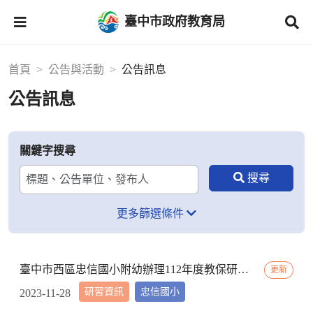
臺中市政府教育局
首頁
公告與活動
公告訊息
公告訊息
關鍵字搜尋
更多篩選條件
臺中市西區忠信國小附幼辦理112年度教保研習─ 「嬰幼用藥安全~就是「藥」你好好的」，請鼓勵貴校(園)教保服務人員踴躍參加
更新
研習資訊
忠信國小
2023-11-28