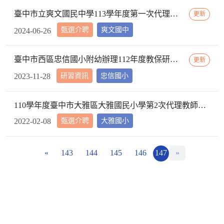
臺中市立爽文國民中學113學年度第一次代理教師甄選簡章(一次公告分次招考)
更新
甄選介聘
爽文國中
2024-06-26
臺中市西區忠信國小附幼辦理112年度教保研習─ 「嬰幼用藥安全~就是「藥」你好好的」，請鼓勵貴校(園)教保服務人員踴躍參加
更新
研習資訊
忠信國小
2023-11-28
110學年度臺中市大雅區大雅國民小學第2次代理教師甄選第2次招考結果公告
甄選介聘
大雅國小
2022-02-08
«
143
144
145
146
147
»