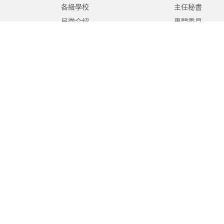
各級學校
主任秘書
局徽介紹
專門委員
高中職教育科
國中教育科
國小教育科
幼兒教育科
終身教育科
特殊教育科
課程教學科
體育保健科
工程營繕科
秘書室
學生事務室
人事室
會計室