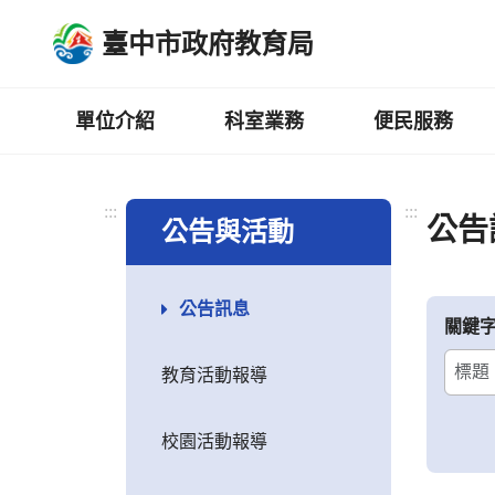
跳
臺中市政府教育局
到
主
要
內
單位介紹
科室業務
便民服務
容
區
:::
:::
公告
公告與活動
公告訊息
關鍵
教育活動報導
校園活動報導