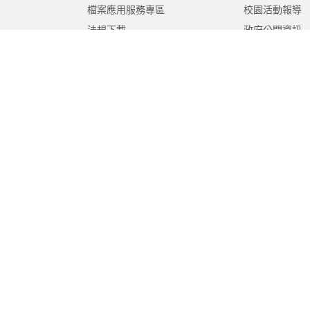
檔案應用服務專區
校園活動報導
法規下載
政府公開資訊
意見信箱
遊說法專區
報告書專區
教育紀要