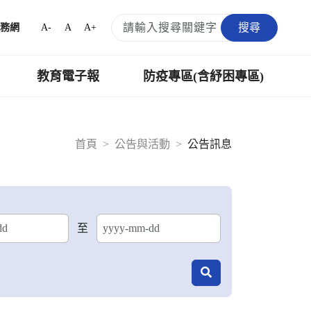
搜尋
A-
A
A+
務網
教育電子報
防疫專區(含紓困專區)
首頁
公告與活動
公告訊息
至