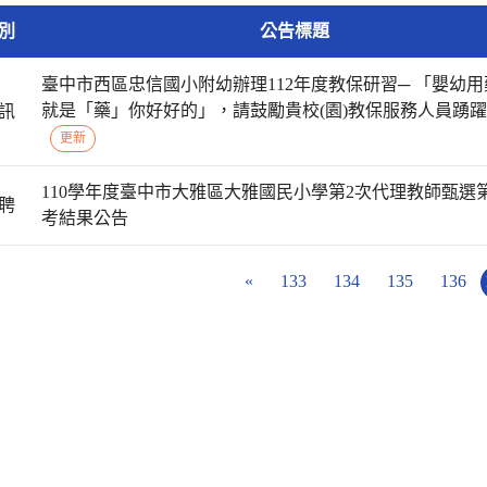
別
公告標題
臺中市西區忠信國小附幼辦理112年度教保研習─ 「嬰幼用
就是「藥」你好好的」，請鼓勵貴校(園)教保服務人員踴
訊
更新
110學年度臺中市大雅區大雅國民小學第2次代理教師甄選
聘
考結果公告
«
133
134
135
136