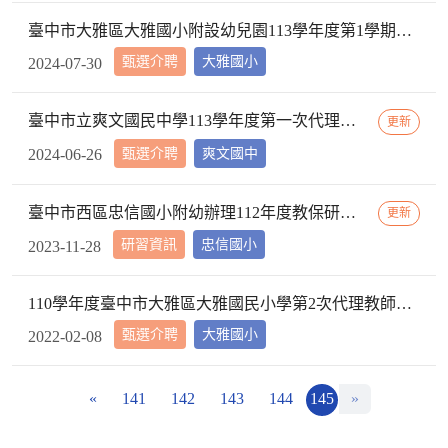
臺中市大雅區大雅國小附設幼兒園113學年度第1學期【代理教師】招考甄選錄取公告，已足額錄取，不續辦甄選作業。
甄選介聘
大雅國小
2024-07-30
臺中市立爽文國民中學113學年度第一次代理教師甄選簡章(一次公告分次招考)
更新
甄選介聘
爽文國中
2024-06-26
臺中市西區忠信國小附幼辦理112年度教保研習─ 「嬰幼用藥安全~就是「藥」你好好的」，請鼓勵貴校(園)教保服務人員踴躍參加
更新
研習資訊
忠信國小
2023-11-28
110學年度臺中市大雅區大雅國民小學第2次代理教師甄選第2次招考結果公告
甄選介聘
大雅國小
2022-02-08
«
141
142
143
144
145
»