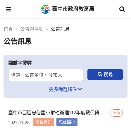
臺中市政府教育局
首頁
公告與活動
公告訊息
公告訊息
關鍵字搜尋
更多篩選條件
臺中市西區忠信國小附幼辦理112年度教保研習─ 「嬰幼用藥安全~就是「藥」你好好的」，請鼓勵貴校(園)教保服務人員踴躍參加
更新
研習資訊
忠信國小
2023-11-28