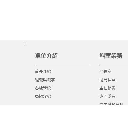
:::
單位介紹
科室業務
首長介紹
局長室
組織與職掌
副局長室
各級學校
主任秘書
局徽介紹
專門委員
高中職教育科
國中教育科
國小教育科