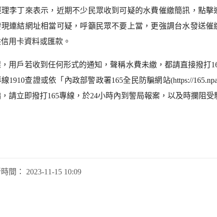
經理李丁來表示，近期不少民眾收到可疑的水費催繳簡訊，點擊
發現連結網址相當可疑，呼籲民眾不要上當，更強調台水發送催
供信用卡資料或匯款。
醒，用戶若收到任何形式的通知，聲稱水費未繳，都請直接撥打1
1910查證或依「內政部警政署165全民防騙網站(https://165.
，請立即撥打165專線，於24小時內到警局報案，以及時攔阻受
新時間：
2023-11-15 10:09