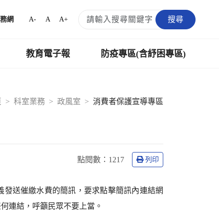
搜尋
A-
A
A+
務網
教育電子報
防疫專區(含紓困專區)
頁
科室業務
政風室
消費者保護宣導專區
點閱數
：1217
列印
義發送催繳水費的簡訊，要求點擊簡訊內連結網
任何連結，呼籲民眾不要上當。