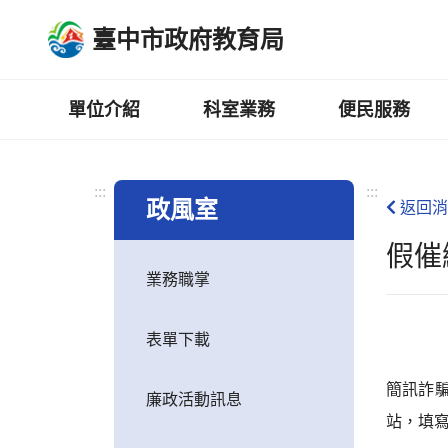
跳
臺中市政府教育局
到
主
要
內
單位介紹
科室業務
便民服務
容
區
:::
:::
政風室
返回消
假催
業務職掌
表單下載
簡訊詐
廉政活動訊息
站，填