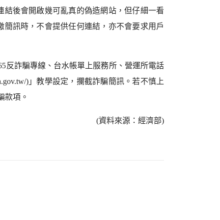
連結後會開啟幾可亂真的偽造網站，但仔細一看
繳簡訊時，不會提供任何連結，亦不會要求用戶
65反詐騙專線、台水帳單上服務所、營運所電話
npa.gov.tw/)」教學設定，攔截詐騙簡訊。若不慎上
騙款項。
(資料來源：經濟部)