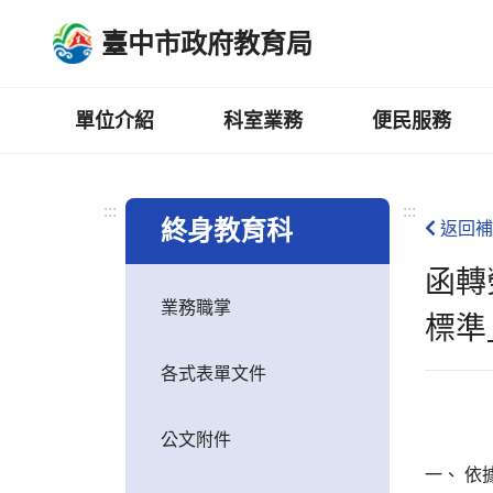
跳
臺中市政府教育局
到
主
要
內
單位介紹
科室業務
便民服務
容
區
:::
:::
終身教育科
返回補
函轉
業務職掌
標準
各式表單文件
公文附件
一、 依據