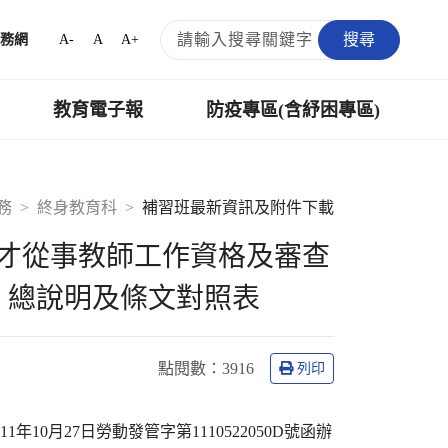
搜尋
A-
A
A+
務網
教育電子報
防疫專區(含紓困專區)
務
終身教育科
補習班最新資訊及附件下載
才從事教師工作資格及審查
文、總說明及條文對照表
點閱數
：3916
列印
11年10月27日勞動發管字第1110522050D號函辦