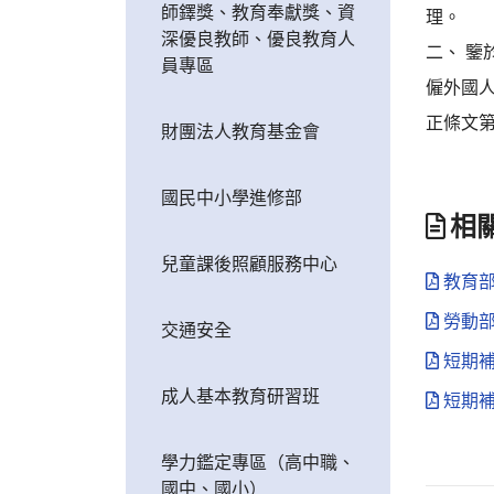
師鐸獎、教育奉獻獎、資
理。
深優良教師、優良教育人
二、 
員專區
僱外國人
正條文第
財團法人教育基金會
國民中小學進修部
相
兒童課後照顧服務中心
教育部1
勞動部1
交通安全
短期補
成人基本教育研習班
短期補
學力鑑定專區（高中職、
國中、國小）