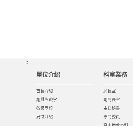
:::
單位介紹
科室業務
首長介紹
局長室
組織與職掌
副局長室
各級學校
主任秘書
局徽介紹
專門委員
高中職教育科