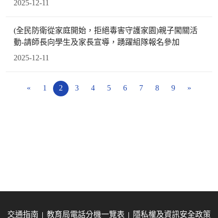
2025-12-11
(全民防衛從家庭開始，拒絕毒害守護家園)親子闖關活
動-請師長向學生及家長宣導，踴躍組隊報名參加
2025-12-11
«
1
2
3
4
5
6
7
8
9
»
交通指南
教育局電話分機一覽表
隱私權及資訊安全政策