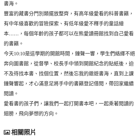
書海。
豐富的藏書分門別類擺放整齊，有高年級愛看的科普書籍，
有中年級喜歡的冒險探索、有低年級愛不釋手的童話繪
本……，每個年齡的孩子都可以在熊愛讀冊館找到自己愛看
的書籍。
今天10:10是這學期的開館時間，鐘聲一響，學生們絡繹不絕
奔向圖書館，從督學、校長手中領到開館紀念的貼紙後，迫
不及待找本書、找個位置，然後忘我的遨遊書海，直到上課
鐘聲響起，才心滿意足將手中的書籍登記借閱，帶回家繼續
閱讀。
愛看書的孩子們，讓我們一起打開書本吧，一起乘著閱讀的
翅膀，飛向夢想的方向。
相關照片