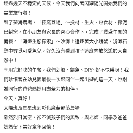
經過幾天不穩定的天候，今天我們向著閃耀陽光開始我們的
畢業旅行啦！
到了葵海農場，「控窯登場」～撿材、生火、包食材、採泥
巴封窯，在小朋友與家長的齊心合作下，完成了豐盛午餐的
備餐。「海邊生態探索」～沙灘上追逐著大小螃蟹，淺灘石
縫中尋覓可愛魚兒，好久沒有看到孩子這麼奔放悠遊於大自
然中！
享用完好吃的午餐，我們划船、餵魚、DIY~好不快樂呀！我
們珍惜著在幼兒園最後一次跟同伴一起出遊的這一天，也謝
謝同行的爸爸媽媽用盡全力的相伴。
今天，真好！
太陽班及星星班到彰化魔菇部落農場
雖然烈日當空，卻不減孩子們的興致，與老師、同學及爸爸
媽媽留下美好童年回憶！