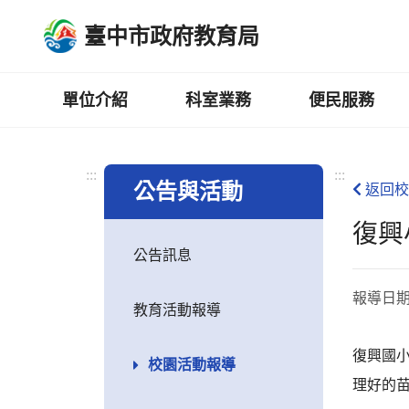
跳
臺中市政府教育局
到
主
要
內
單位介紹
科室業務
便民服務
容
區
:::
:::
公告與活動
返回校
復興
公告訊息
報導日
教育活動報導
復興國
校園活動報導
理好的