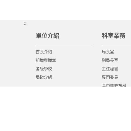
:::
單位介紹
科室業務
首長介紹
局長室
組織與職掌
副局長室
各級學校
主任秘書
局徽介紹
專門委員
高中職教育科
國中教育科
國小教育科
幼兒教育科
終身教育科
特殊教育科