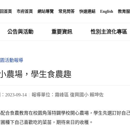
回首頁
市府首頁
網站導覽
常見問答
快速連結
English
教育服
公告與活動
重要資訊
性別主流化專區
園活動報導
小農場，學生食農趣
期：
2023-09-14
報導單位：
霧峰區 復興國小 賴坤佐
小配合食農教育在校園角落特闢學校開心農場，學生先選訂好自
苗圃種下自己喜歡吃的菜苗，期待來日的收穫。