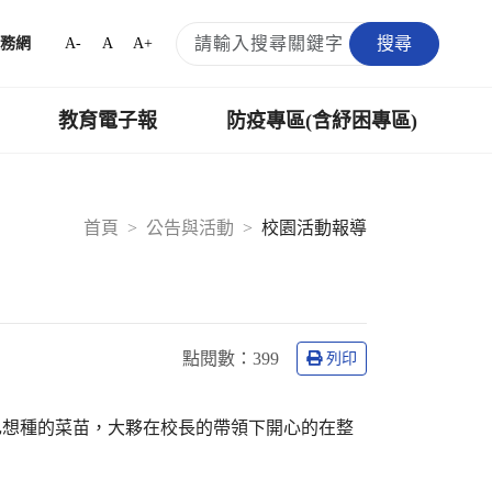
搜尋
A-
A
A+
務網
教育電子報
防疫專區(含紓困專區)
首頁
公告與活動
校園活動報導
點閱數：
399
列印
己想種的菜苗，大夥在校長的帶領下開心的在整