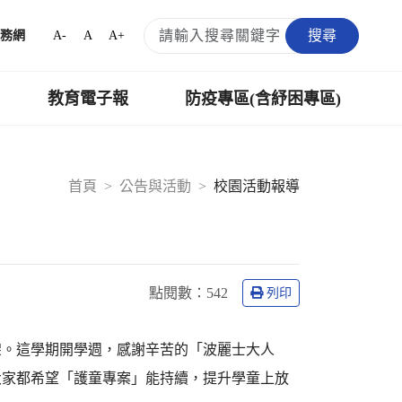
搜尋
A-
A
A+
務網
教育電子報
防疫專區(含紓困專區)
首頁
公告與活動
校園活動報導
點閱數：
542
列印
架。這學期開學週，感謝辛苦的「波麗士大人
大家都希望「護童專案」能持續，提升學童上放