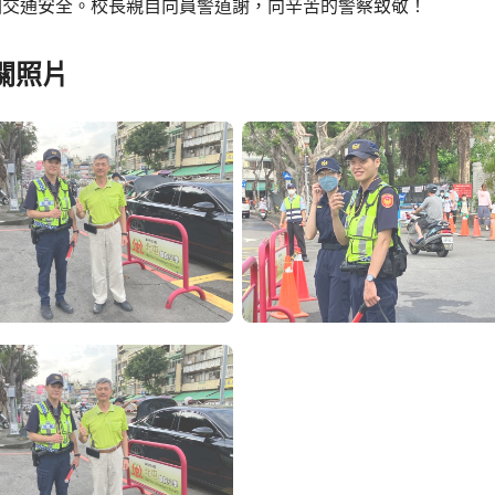
園交通安全。校長親自向員警道謝，向辛苦的警察致敬！
關照片