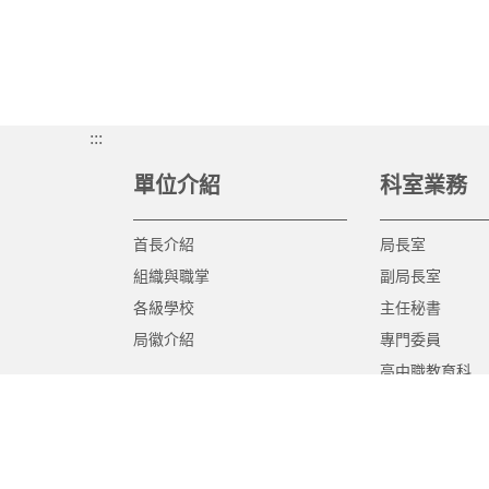
:::
單位介紹
科室業務
首長介紹
局長室
組織與職掌
副局長室
各級學校
主任秘書
局徽介紹
專門委員
高中職教育科
國中教育科
國小教育科
幼兒教育科