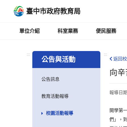
跳
臺中市政府教育局
到
主
要
內
單位介紹
科室業務
便民服務
容
區
:::
:::
公告與活動
返回校
向辛
公告訊息
報導日
教育活動報導
開學第
校園活動報導
們」，