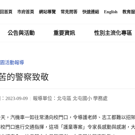
回首頁
市府首頁
網站導覽
常見問答
快速連結
English
教育服
公告與活動
重要資訊
性別主流化專區
園活動報導
苦的警察致敬
期：
2023-09-09
報導單位：
北屯區 北屯國小 學務處
一天，汽機車一如往常湧向校門口，令導護老師、志工都難以招
到校門口進行交通指揮，這項「護童專案」令家長感動與感謝，