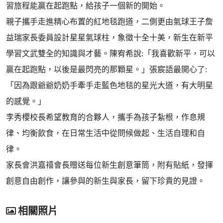
習旅程能贏在起跑點，給孩子一個新的開始。
親子攜手走進精心布置的紅地毯跑道，二側更由氣球王子詹
益瑞家長委員設計星星氣球柱，象徵十全十美，新生在新平
學習文武雙全的知識與才藝。陳宥希說:「我喜歡新平，可以
贏在起跑點，以後是最閃亮的那顆星。」張宸語最開心了:
「因為跟爺爺奶奶手牽手走藍色地毯的星光大道，有大明星
的感覺。」
李秀櫻校長希望教育的合夥人，攜手為孩子紮根，作息規
律、均衡飲食，在日常生活中從問候做起、生活自理和自
律。
家長會洪嘉禧會長贈送每位新生創意筆筒，附有貼紙，發揮
創意自由創作，讓參與的新生與家長，留下珍貴的見證。
相關照片