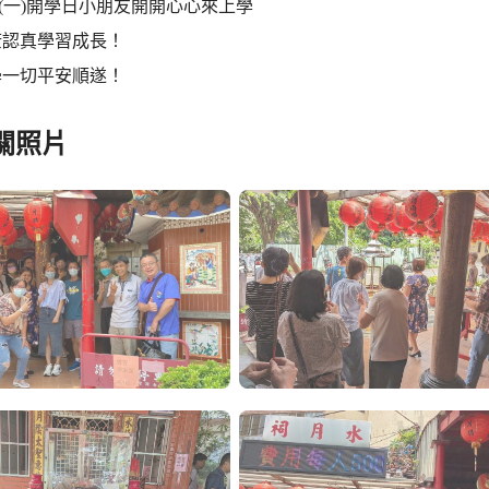
30(一)開學日小朋友開開心心來上學
康認真學習成長！
學一切平安順遂！
關照片