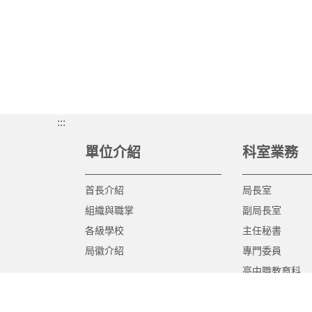
:::
單位介紹
科室業務
首長介紹
局長室
組織與職掌
副局長室
各級學校
主任秘書
局徽介紹
專門委員
高中職教育科
國中教育科
國小教育科