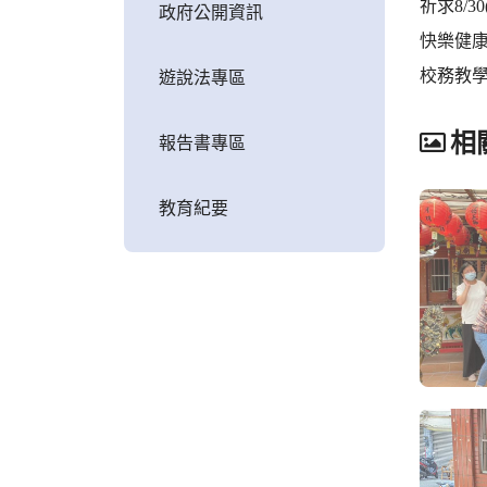
祈求8/
政府公開資訊
快樂健
校務教
遊說法專區
相
報告書專區
教育紀要