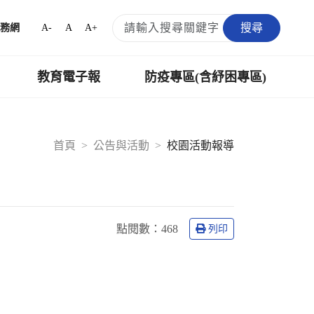
搜尋
A-
A
A+
務網
教育電子報
防疫專區(含紓困專區)
首頁
公告與活動
校園活動報導
點閱數：
468
列印