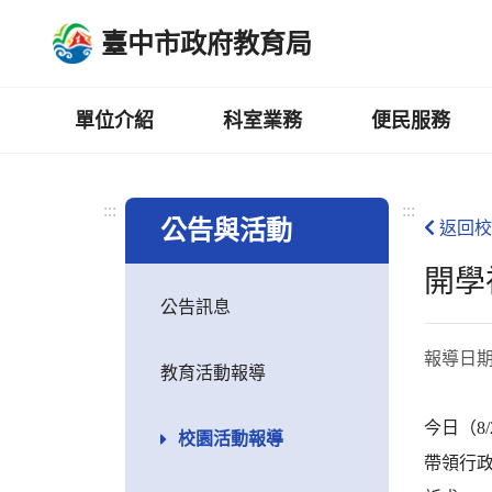
跳
臺中市政府教育局
到
主
要
內
單位介紹
科室業務
便民服務
容
區
:::
:::
公告與活動
返回校
開學
公告訊息
報導日
教育活動報導
今日（8
校園活動報導
帶領行