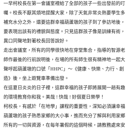
一早柯校長在第一會議室裡給了全部的孩子一些出發前的叮
囑。校長不厭其煩地提醒大家，除了天氣非常炎熱要學生多
補充水分之外，還要這群幸福葫蘆墩的孩子到了參訪地後，
要表現出該有的禮貌與態度。只見這群孩子像是訓練有術，
異口同聲地對著校長回答說好。
走出會議室，所有的同學很快地在穿堂集合，指導的智源老
師作最後的行前說明後，在場的所有師生很有精神地一起大
聲呼起葫蘆墩的口號「HHPC」～《健康、快樂、力行、創
造》後，坐上遊覽車準備出發。
在這夏日炎炎的日子裡，這群幸福的孩子即將展開一趟有趣
的環境教育你和我。美哉 ! 快哉 ! 好個夏日樂學！
柯校長，有感於「在地學」課程的重要性，深知必須讓幸福
葫蘆墩的孩子熟悉家鄉的大小事，進而充分了解與利用家鄉
所有的一切與資源，在每年暑假的這個時候，請教務處來安