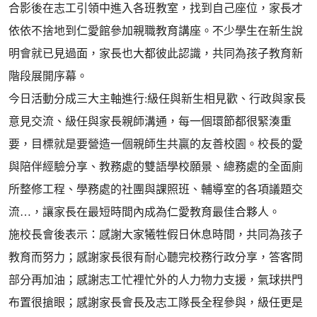
合影後在志工引領中進入各班教室，找到自己座位，家長才
依依不捨地到仁愛館參加親職教育講座。不少學生在新生說
明會就已見過面，家長也大都彼此認識，共同為孩子教育新
階段展開序幕。
今日活動分成三大主軸進行:級任與新生相見歡、行政與家長
意見交流、級任與家長親師溝通，每一個環節都很緊湊重
要，目標就是要營造一個親師生共贏的友善校園。校長的愛
與陪伴經驗分享、教務處的雙語學校願景、總務處的全面廁
所整修工程、學務處的社團與課照班、輔導室的各項議題交
流…，讓家長在最短時間內成為仁愛教育最佳合夥人。
施校長會後表示：感謝大家犧牲假日休息時間，共同為孩子
教育而努力；感謝家長很有耐心聽完校務行政分享，答客問
部分再加油；感謝志工忙裡忙外的人力物力支援，氣球拱門
布置很搶眼；感謝家長會長及志工隊長全程參與，級任更是