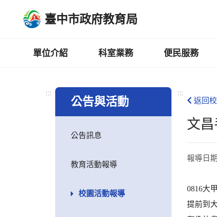
跳
臺中市政府教育局
到
主
要
內
單位介紹
科室業務
便民服務
容
區
:::
:::
公告與活動
返回校
文昌
公告訊息
報導日
教育活動報導
0816
校園活動報導
提前到