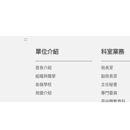
:::
單位介紹
科室業務
首長介紹
局長室
組織與職掌
副局長室
各級學校
主任秘書
局徽介紹
專門委員
高中職教育科
國中教育科
國小教育科
幼兒教育科