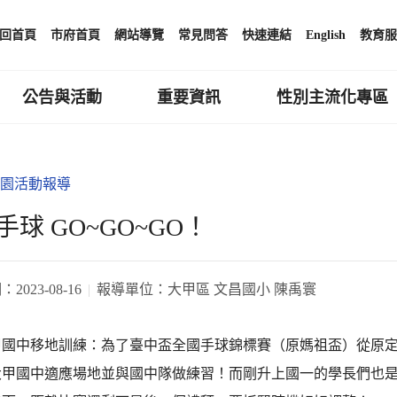
回首頁
市府首頁
網站導覽
常見問答
快速連結
English
教育服
公告與活動
重要資訊
性別主流化專區
園活動報導
手球 GO~GO~GO！
期：
2023-08-16
報導單位：
大甲區 文昌國小 陳禹寰
大甲國中移地訓練：為了臺中盃全國手球錦標賽（原媽祖盃）從原
大甲國中適應場地並與國中隊做練習！而剛升上國一的學長們也是