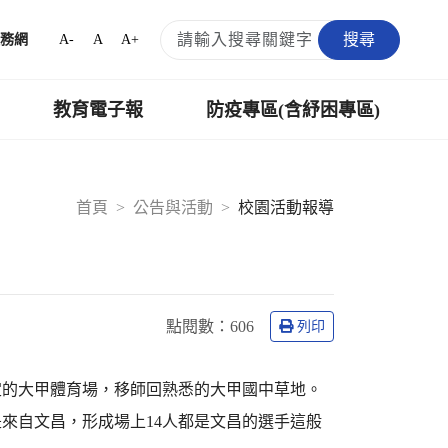
搜尋
A-
A
A+
務網
教育電子報
防疫專區(含紓困專區)
首頁
公告與活動
校園活動報導
點閱數：
606
列印
定的大甲體育場，移師回熟悉的大甲國中草地。
來自文昌，形成場上14人都是文昌的選手這般