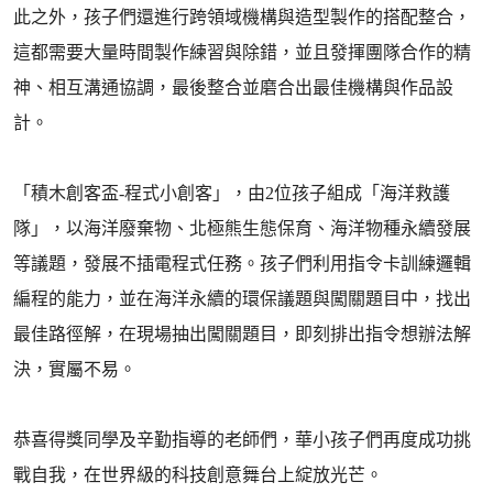
此之外，孩子們還進行跨領域機構與造型製作的搭配整合，
這都需要大量時間製作練習與除錯，並且發揮團隊合作的精
神、相互溝通協調，最後整合並磨合出最佳機構與作品設
計。
「積木創客盃-程式小創客」，由2位孩子組成「海洋救護
隊」，以海洋廢棄物、北極熊生態保育、海洋物種永續發展
等議題，發展不插電程式任務。孩子們利用指令卡訓練邏輯
編程的能力，並在海洋永續的環保議題與闖關題目中，找出
最佳路徑解，在現場抽出闖關題目，即刻排出指令想辦法解
決，實屬不易。
恭喜得獎同學及辛勤指導的老師們，華小孩子們再度成功挑
戰自我，在世界級的科技創意舞台上綻放光芒。