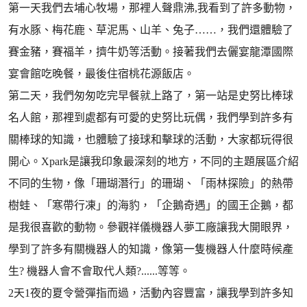
第一天我們去埔心牧場，那裡人聲鼎沸,我看到了許多動物，
有水豚、梅花鹿、草泥馬、山羊、兔子……，我們還體驗了
賽金豬，賽福羊，擠牛奶等活動。接著我們去儷宴龍潭國際
宴會館吃晚餐，最後住宿桃花源飯店。
第二天，我們匆匆吃完早餐就上路了，第一站是史努比棒球
名人館，那裡到處都有可愛的史努比玩偶，我們學到許多有
關棒球的知識，也體驗了接球和擊球的活動，大家都玩得很
開心。Xpark是讓我印象最深刻的地方，不同的主題展區介紹
不同的生物，像「珊瑚潛行」的珊瑚、「雨林探險」的熱帶
樹蛙、「寒帶行凍」的海豹，「企鵝奇遇」的國王企鵝，都
是我很喜歡的動物。參觀祥儀機器人夢工廠讓我大開眼界，
學到了許多有關機器人的知識，像第一隻機器人什麼時候產
生? 機器人會不會取代人類?......等等。
2天1夜的夏令營彈指而過，活動內容豐富，讓我學到許多知