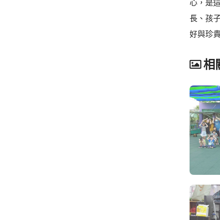
心，是
長、孩
好與珍
相