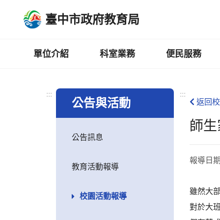
跳
臺中市政府教育局
到
主
要
內
單位介紹
科室業務
便民服務
容
區
:::
:::
公告與活動
返回校
師生
公告訊息
報導日
教育活動報導
雖然大
校園活動報導
對於大