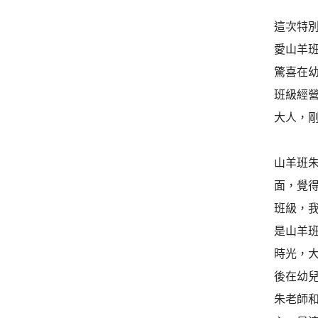
這次特
愛山羊
驚喜在幼
班級經
大人，
山羊班
面，覺
班級，
是山羊
時光，
後在幼
朱老師和