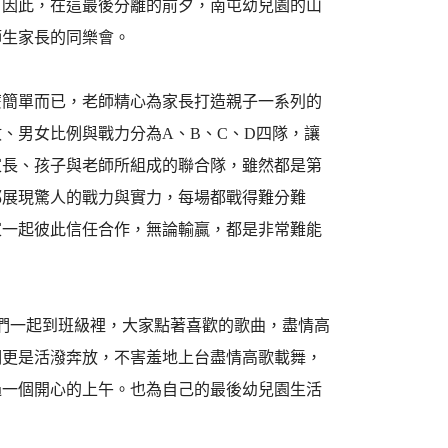
。因此，在這最後分離的前夕，南屯幼兒園的山
師生家長的同樂會。
麼簡單而已，老師精心為家長打造親子一系列的
、男女比例與戰力分為A、B、C、D四隊，讓
家長、孩子與老師所組成的聯合隊，雖然都是第
都展現驚人的戰力與實力，每場都戰得難分難
家一起彼此信任合作，無論輸贏，都是非常難能
們一起到班級裡，大家點著喜歡的歌曲，盡情高
們更是活潑奔放，不害羞地上台盡情高歌載舞，
過一個開心的上午。也為自己的最後幼兒園生活