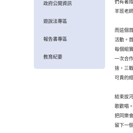
們有著
政府公開資訊
羊班老
遊說法專區
而這個
報告書專區
活動。
每個組
教育紀要
一次合
捨，三
可貴的
結束拔
歌歡唱
把同樂會
留下一