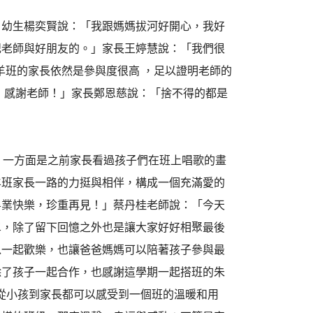
；幼生楊奕賢說：「我跟媽媽拔河好開心，我好
記老師與好朋友的。」家長王婷慧說：「我們很
羊班的家長依然是參與度很高 ，足以證明老師的
 感謝老師！」家長鄭恩慈說：「捨不得的都是
，一方面是之前家長看過孩子們在班上唱歌的畫
羊班家長一路的力挺與相伴，構成一個充滿愛的
畢業快樂，珍重再見！」蔡丹桂老師說：「今天
單，除了留下回憶之外也是讓大家好好相聚最後
以一起歡樂，也讓爸爸媽媽可以陪著孩子參與最
除了孩子一起合作，也感謝這學期一起搭班的朱
班從小孩到家長都可以感受到一個班的溫暖和用