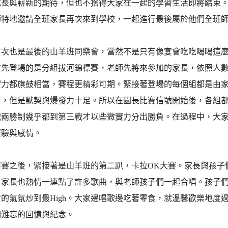
成長與嶄新的期待，但也不捨得大家在一起的學習生活即將結束
師特地邀請全班家長再次來到學校，一起進行最後屬於他們全班
首次也是最後的山羊班同樂會，當然不是只有像宴會吃吃喝喝這
首先登場的是分組拔河錦標賽，老師先將來參加的家長，依照人數
實力都旗鼓相當，賽程更精彩可期。緊接著登場的每個組都是由
作，但是默契與爆發力十足。所以在園長比賽信號開始後，各組
戰兩勝制幾乎都到第三戰才以些微實力分出勝負。在過程中，大
經驗與感情。
河賽之後，緊接著是山羊班的第二趴，卡拉OK大賽。家長與孩子
。家長也熱情一連點了許多歌曲，與老師孩子們一起合唱。孩子
的氣氛炒到最High。大家邊唱歌邊吃著零食，就溫馨歡樂地度
個難忘的回憶與紀念。