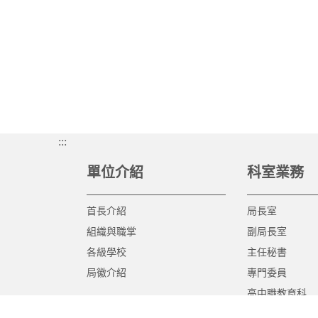
:::
單位介紹
科室業務
首長介紹
局長室
組織與職掌
副局長室
各級學校
主任秘書
局徽介紹
專門委員
高中職教育科
國中教育科