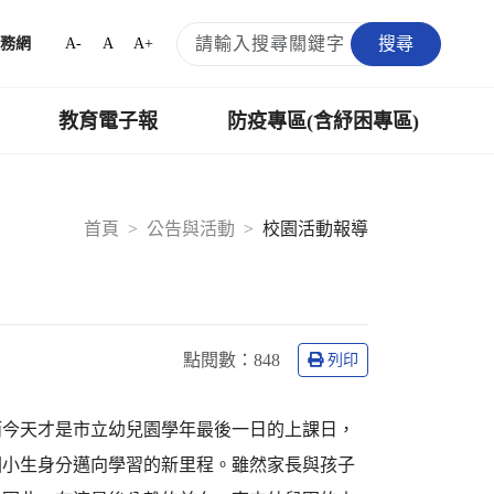
搜尋
A-
A
A+
務網
教育電子報
防疫專區(含紓困專區)
首頁
公告與活動
校園活動報導
點閱數：
848
列印
而今天才是市立幼兒園學年最後一日的上課日，
國小生身分邁向學習的新里程。雖然家長與孩子