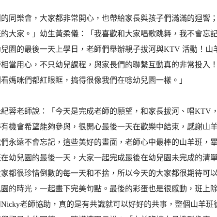
別的同樂會，大家都非常開心，也帶給家長與孩子們滿滿的迴響
班的大家。」幼生黃柔儀：「我喜歡和大家唱歌跳舞，我不會忘
兒園的最後一天上學日，老師們舉辦親子拔河與KTV 活動！山
營相當用心，不只幼兒課程，與家長們的聯繫互動真的非常投入！
剛看媽咪們都紅眼眶，搞得很像我們在唸幼兒園一樣。」
朱紀蓉老師說：「今天是完成老師的願望，和家長拔河、唱KTV
得有機會希望能夠參與，很開心最後一天在歡樂中結束，感謝山
我們永遠不會忘記，這些美好的畫面，老師心中最棒的山羊班，
班在幼兒園的最後一天，大家一起完成最後在幼兒園未完成的清
大家都很珍惜倒數的每一天和不捨，所以今天的大家都很期待可
兒園的時光，一起畫下完美句點。最後的彩蛋也是很感動，班上
Nicky老師協助，真的是有共識就可以好好的共事，整個山羊