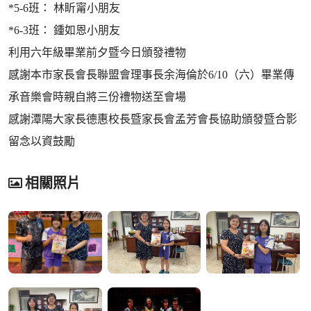
*5-6班： 林盺甯小朋友
*6-3班： 鍾如恩小朋友
利用六年級畢業前夕暨今日頒發禮物
感謝本市家長會長聯盟會理事長余海倫於6/10（六）畢業傳
承音樂會時親自將三份禮物送至會場
感謝潭陽大家長德惠校長暨家長會孟芳會長協助頒發暨合影
留念以資鼓勵
相關照片