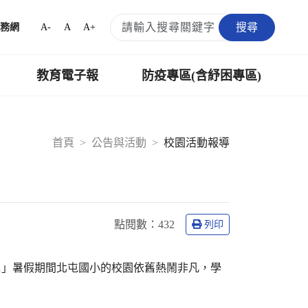
搜尋
A-
A
A+
務網
教育電子報
防疫專區(含紓困專區)
首頁
公告與活動
校園活動報導
點閱數：
432
列印
…」暑假期間北屯國小的校園依舊熱鬧非凡，學