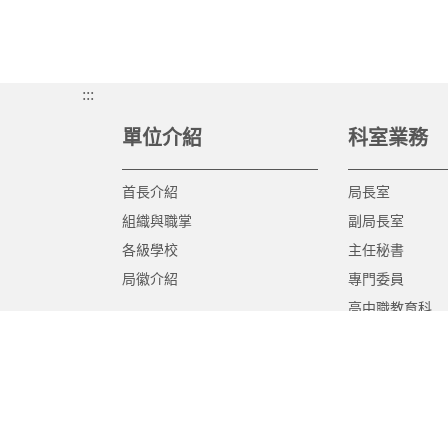
:::
單位介紹
科室業務
首長介紹
局長室
組織與職掌
副局長室
各級學校
主任秘書
局徽介紹
專門委員
高中職教育科
國中教育科
國小教育科
幼兒教育科
終身教育科