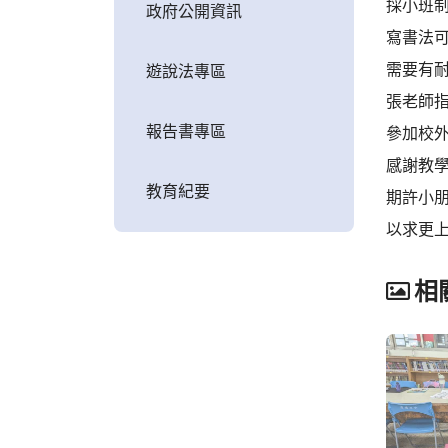
採小班
政府公開資訊
寫書法
需要有
遊說法專區
張老師
報告書專區
參加校
感謝教
教育紀要
期許小
以求更上
相