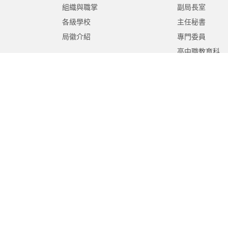
組織與職掌
副局長室
各級學校
主任秘書
局徽介紹
專門委員
高中職教育科
國中教育科
國小教育科
幼兒教育科
終身教育科
特殊教育科
課程教學科
體育保健科
工程營繕科
秘書室
學生事務室
人事室