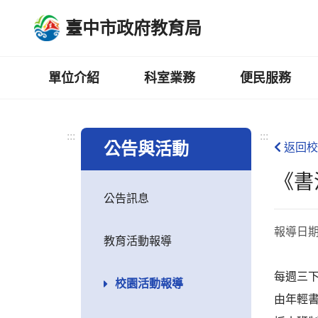
跳
臺中市政府教育局
到
主
要
內
單位介紹
科室業務
便民服務
容
區
:::
:::
公告與活動
返回校
《書
公告訊息
報導日
教育活動報導
每週三下
校園活動報導
由年輕