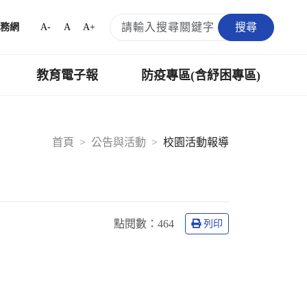
搜尋
A-
A
A+
務網
教育電子報
防疫專區(含紓困專區)
首頁
公告與活動
校園活動報導
點閱數：
464
列印