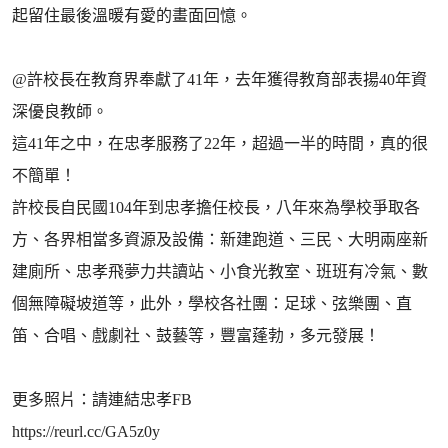
起留住最後溫暖有愛的畫面回憶。
@許校長在教育界奉獻了41年，去年獲得教育部表揚40年資
深優良教師。
這41年之中，在忠孝服務了22年，超過一半的時間，真的很
不簡單！
許校長自民國104年到忠孝擔任校長，八年來為學校爭取各
方、各界相當多資源及設備：新建跑道、三民、大明兩座新
建廁所、忠孝飛夢力共讀站、小食光教室、班班有冷氣、數
個無障礙坡道等，此外，學校各社團：足球、弦樂團、直
笛、合唱、戲劇社、鼓藝等，豐富蓬勃，多元發展！
更多照片：請連結忠孝FB
https://reurl.cc/GA5z0y