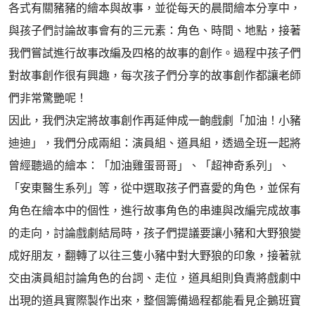
各式有關豬豬的繪本與故事，並從每天的晨間繪本分享中，
與孩子們討論故事會有的三元素：角色、時間、地點，接著
我們嘗試進行故事改編及四格的故事的創作。過程中孩子們
對故事創作很有興趣，每次孩子們分享的故事創作都讓老師
們非常驚艷呢！
因此，我們決定將故事創作再延伸成一齣戲劇「加油！小豬
迪迪」，我們分成兩組：演員組、道具組，透過全班一起將
曾經聽過的繪本：「加油雞蛋哥哥」、「超神奇系列」、
「安東醫生系列」等，從中選取孩子們喜愛的角色，並保有
角色在繪本中的個性，進行故事角色的串連與改編完成故事
的走向，討論戲劇結局時，孩子們提議要讓小豬和大野狼變
成好朋友，翻轉了以往三隻小豬中對大野狼的印象，接著就
交由演員組討論角色的台詞、走位，道具組則負責將戲劇中
出現的道具實際製作出來，整個籌備過程都能看見企鵝班寶