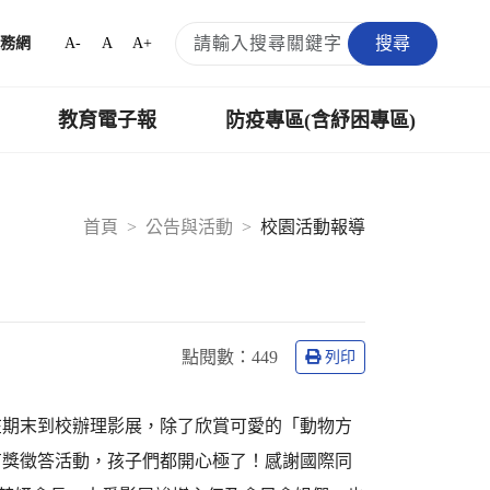
搜尋
A-
A
A+
務網
教育電子報
防疫專區(含紓困專區)
首頁
公告與活動
校園活動報導
點閱數：
449
列印
在期末到校辦理影展，除了欣賞可愛的「動物方
有獎徵答活動，孩子們都開心極了！感謝國際同