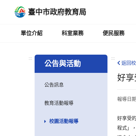
跳
臺中市政府教育局
到
主
要
內
單位介紹
科室業務
便民服務
容
區
:::
:::
公告與活動
返回校
好享
公告訊息
報導日
教育活動報導
好享受
校園活動報導
程式」