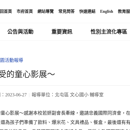
回首頁
市府首頁
網站導覽
常見問答
快速連結
English
教育服
公告與活動
重要資訊
性別主流化專區
園活動報導
受的童心影展～
期：
2023-06-27
報導單位：
北屯區 文心國小 輔導室
的童心影展～感謝本校若妍副會長牽線，邀請忠義國際同濟會，
，還為孩子們準備了飲料、爆米花、文具禮品、餐盒，最後還有