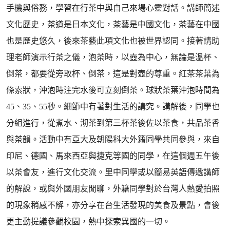
手機與俗務，學習在行茶中與自己來場心靈對話。講師簡述
文化歷史，茶道是日本文化，茶藝是中國文化，茶藝在中國
也是歷史悠久，後來茶藝此項文化也被世界認同。接著請助
理老師演示行茶之儀，泡茶時，以壺為中心，無論是溫杯、
倒茶，都要從旁取杯、倒茶，這是對壺的尊重。紅茶茶葉為
條索狀，沖泡時注完水後可立刻倒茶。球狀茶葉沖泡時間為
45、35、55秒。細節中有著對生活的講究。講解後，同學也
分組進行，從煮水、沏茶到第三杯茶後佐以茶食，共品茶香
與茶韻。活動中有亞大及朝陽科大外籍同學共同參與，來自
印尼、德國、馬來西亞與捷克等國的同學，在這個週五午後
以茶會友，進行文化交流。里中同學或以簡易英語傳遞講師
的解說，或與外國朋友閒聊，外籍同學對於台灣人熱愛拍照
的現象稍感不解，亦分享在台生活發現的美食及景點，會後
更主動提議參觀校園，熱中探索異國的一切。