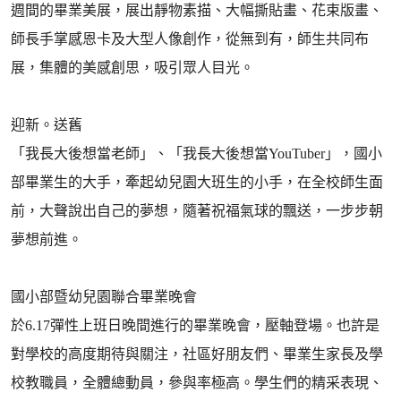
週間的畢業美展，展出靜物素描、大幅撕貼畫、花束版畫、
師長手掌感恩卡及大型人像創作，從無到有，師生共同布
展，集體的美感創思，吸引眾人目光。
迎新。送舊
「我長大後想當老師」、「我長大後想當YouTuber」，國小
部畢業生的大手，牽起幼兒園大班生的小手，在全校師生面
前，大聲說出自己的夢想，隨著祝福氣球的飄送，一步步朝
夢想前進。
國小部暨幼兒園聯合畢業晚會
於6.17彈性上班日晚間進行的畢業晚會，壓軸登場。也許是
對學校的高度期待與關注，社區好朋友們、畢業生家長及學
校教職員，全體總動員，參與率極高。學生們的精采表現、