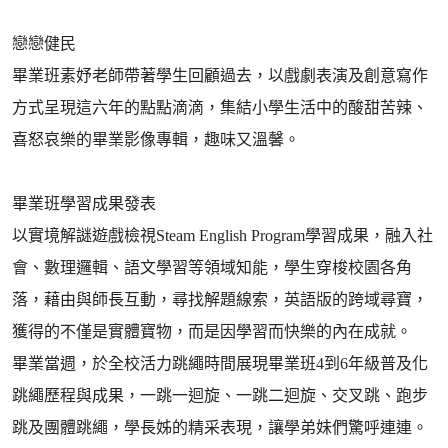
戀戀健民
畢業班素妤老師帶著學生回顧過去，以戲劇表演及創意寫作
方式呈現這六年的點點滴滴，集結小學生活中的酸甜苦辣、
喜怒哀樂的畢業影像專輯，趣味又溫馨。
畢業班學習成果發表
以實境解謎遊戲檢視Steam English Program學習成果，融入社
會、數理邏輯、語文學習等領域知能，學生穿梭校園各角
落，藉由與師長互動，尋找解題線索，英語版的跨域尋寶，
獲得的不僅是實體寶物，而是因學習而快樂的內在成就。
畢業當週，於全校活力跳繩時間展現畢業班4到6年級普及化
跳繩歷程與成果，一跳一迴旋、一跳二迴旋、交叉跳、跑步
跳及團體跳繩，學長姊的精采表現，讓學弟妹們驚呼連連。