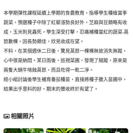
本學期彈性課程延續上學期的食農教育，指導學生種植當季
蔬菜，預選種子中除了紅藜漲勢良好外，芝麻與豆類略有收
成，玉米則見蟲死，學生深受打擊，忍痛補種當紅的蔬菜-萵
苣數棵，因長勢頗佳，欣見收成在望。
不料，在某個週休二日後，驚見萵苣一棵棵無故消失無蹤，
心中很是納悶。某日雨後，巡視菜圃，發現了賊蹤，原來是
兩隻大鍋牛啃蝕萵苣，而且吃得一乾二淨。
經小組討論後學生補育番茄種苗，直接將種子撒入苗圃中，
結果出乎意料的好，期末的豐收終於有望了。
相關照片