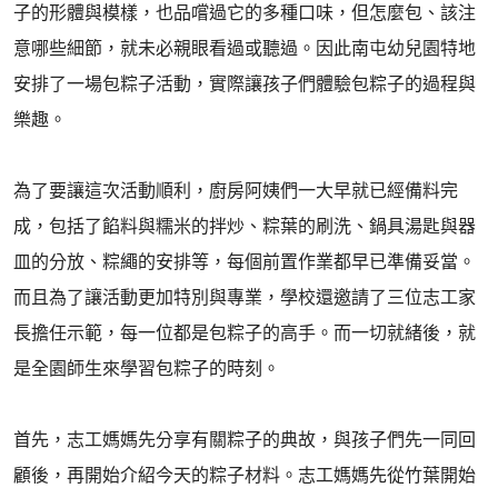
子的形體與模樣，也品嚐過它的多種口味，但怎麼包、該注
意哪些細節，就未必親眼看過或聽過。因此南屯幼兒園特地
安排了一場包粽子活動，實際讓孩子們體驗包粽子的過程與
樂趣。
為了要讓這次活動順利，廚房阿姨們一大早就已經備料完
成，包括了餡料與糯米的拌炒、粽葉的刷洗、鍋具湯匙與器
皿的分放、粽繩的安排等，每個前置作業都早已準備妥當。
而且為了讓活動更加特別與專業，學校還邀請了三位志工家
長擔任示範，每一位都是包粽子的高手。而一切就緒後，就
是全園師生來學習包粽子的時刻。
首先，志工媽媽先分享有關粽子的典故，與孩子們先一同回
顧後，再開始介紹今天的粽子材料。志工媽媽先從竹葉開始