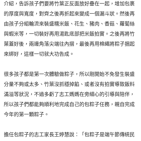
介紹，告訴孩子們要將竹葉正反面放好疊在一起，增加包裹
的厚度與寬度，對齊之後再折起來變成一個漏斗狀。然後再
由孩子分組輪流來裝盛糯米飯、花生、豬肉、香菇、蘿蔔絲
與蝦米等，一切裝好再用湯匙底部把米飯拍實。之後再將竹
葉蓋好後，兩邊角落尖端往內摺，最後再用棉繩將粽子捆起
來綁好，這樣一切就大功告成。
很多孩子都是第一次體驗做粽子，所以剛開始不免發生裝盛
分量不夠或太多、竹葉沒抓穩掉餡、或者沒有拍實導致飯料
滿溢等狀況，不過多虧了志工媽媽在旁細心的引導與陪伴，
所以孩子們都能夠順利地完成自己的包粽子任務，親自完成
今年的第一顆粽子。
擔任包粽子的志工家長王婷慧說：「包粽子是端午節傳統民