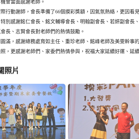
有機會當面感謝老師。
際行動謝師，會長準備了66個摸彩獎額，因氣氛熱絡，更因看見
元，特別感謝銘仁會長、銘文輔導會長、明翰副會長、若妍副會長
甄會長、志賢會長對老師們的熱情鼓勵。
利圓滿，感謝總務處育如主任、重珍老師、銘峰老師及美雯幹事
拍照，更感謝老師們、家委們熱情參與，祝福大家延續好運、延
關照片