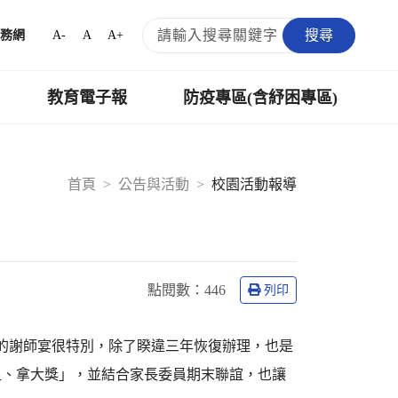
搜尋
A-
A
A+
務網
教育電子報
防疫專區(含紓困專區)
首頁
公告與活動
校園活動報導
點閱數：
446
列印
今年的謝師宴很特別，除了睽違三年恢復辦理，也是
足、拿大獎」，並結合家長委員期末聯誼，也讓