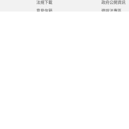
法規下載
政府公開資訊
意見信箱
遊說法專區
報告書專區
教育紀要