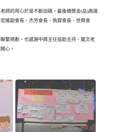
老師的用心於是不斷加碼，最後總獎金(品)高達
、宏維副會長、杰芳會長、侑霖會長、世興會
的聯繫規劃，也感謝中興主任協助主持、龍文老
續開心。