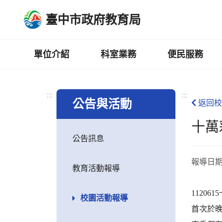
跳
臺中市政府教育局
到
主
要
內
單位介紹
科室業務
便民服務
容
區
:::
:::
公告與活動
返回校
十萬
公告訊息
報導日
教育活動報導
1120
校園活動報導
首次於