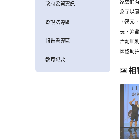
家委們
政府公開資訊
為了以實
10萬
遊說法專區
長、羿
報告書專區
活動順
師協助
教育紀要
相