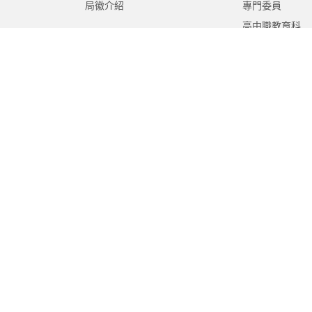
局徽介紹
專門委員
高中職教育科
國中教育科
國小教育科
幼兒教育科
終身教育科
特殊教育科
課程教學科
體育保健科
工程營繕科
秘書室
學生事務室
人事室
會計室
政風室
家庭教育中心