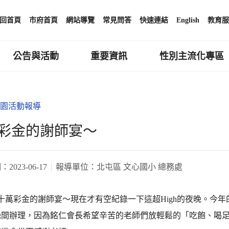
回首頁
市府首頁
網站導覽
常見問答
快速連結
English
教育服
公告與活動
重要資訊
性別主流化專區
園活動報導
彩金的謝師宴～
期：
2023-06-17
報導單位：
北屯區 文心國小 總務處
615十萬彩金的謝師宴～現在才有空紀錄一下這超High的夜晚。
晚間辦理，因為銘仁會長希望辛苦的老師們放輕鬆的「吃飽、喝