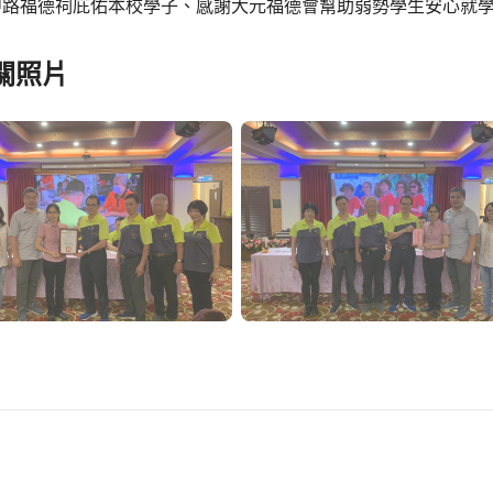
中路福德祠庇佑本校學子、感謝大元福德會幫助弱勢學生安心就
關照片