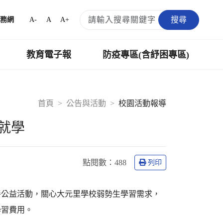
搜尋
A-
A
A+
務網
教育電子報
防疫專區(含紓困專區)
首頁
公告與活動
校園活動報導
就學
點閱數：
488
列印
善公益活動，關心大元里學校弱勢生學習需求，
學習費用。