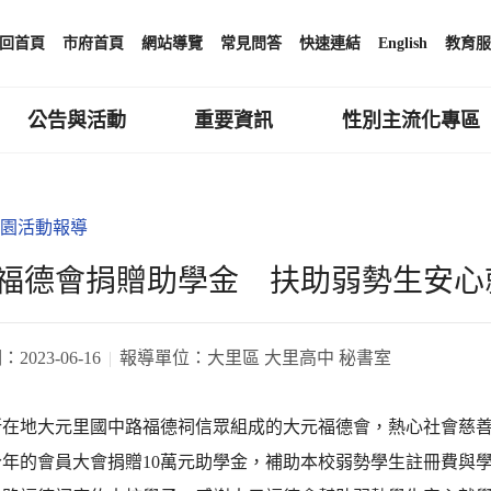
回首頁
市府首頁
網站導覽
常見問答
快速連結
English
教育服
公告與活動
重要資訊
性別主流化專區
園活動報導
福德會捐贈助學金 扶助弱勢生安心
期：
2023-06-16
報導單位：
大里區 大里高中 秘書室
所在地大元里國中路福德祠信眾組成的大元福德會，熱心社會慈
今年的會員大會捐贈10萬元助學金，補助本校弱勢學生註冊費與