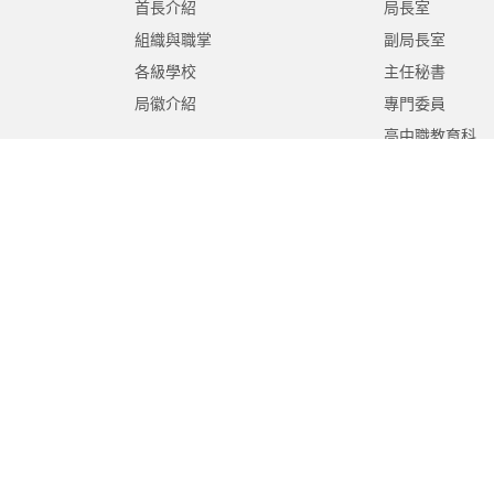
首長介紹
局長室
組織與職掌
副局長室
各級學校
主任秘書
局徽介紹
專門委員
高中職教育科
國中教育科
國小教育科
幼兒教育科
終身教育科
特殊教育科
課程教學科
體育保健科
工程營繕科
秘書室
學生事務室
人事室