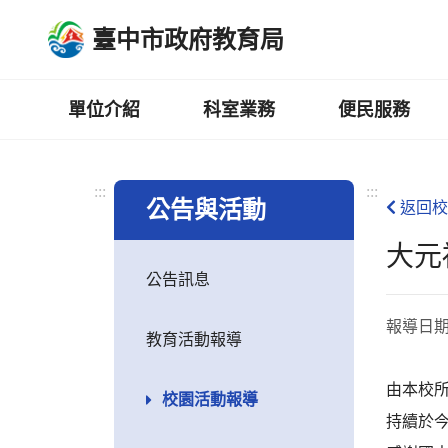
跳
臺中市政府教育局
到
主
要
內
單位介紹
科室業務
便民服務
容
區
:::
:::
公告與活動
返回校
大元
公告訊息
報導日
教育活動報導
由本校
校園活動報導
持續於